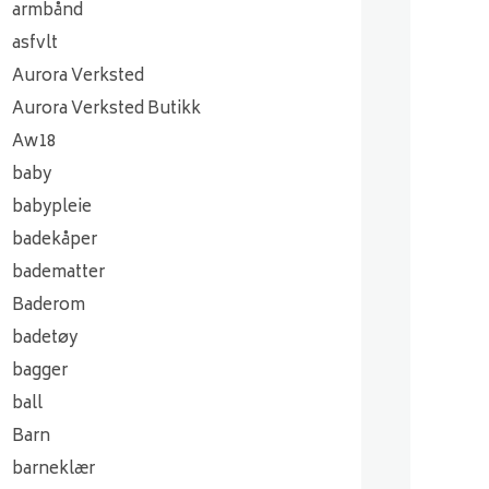
armbånd
asfvlt
Aurora Verksted
Aurora Verksted Butikk
Aw18
baby
babypleie
badekåper
badematter
Baderom
badetøy
bagger
ball
Barn
barneklær