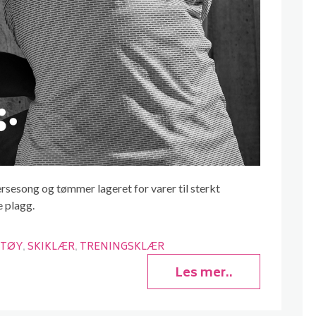
ersesong og tømmer lageret for varer til sterkt
e plagg.
STØY
SKIKLÆR
TRENINGSKLÆR
Les mer..