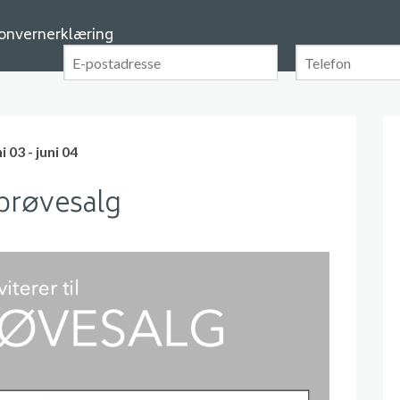
onvernerklæring
×
Motta vårt nyhetsbrev
Meld deg på vårt nyhetsbrev og motta spennende
nyheter og tilbud jevnlig på e-post og sms.
i 03 - juni 04
E-postadresse
*
prøvesalg
Telefon