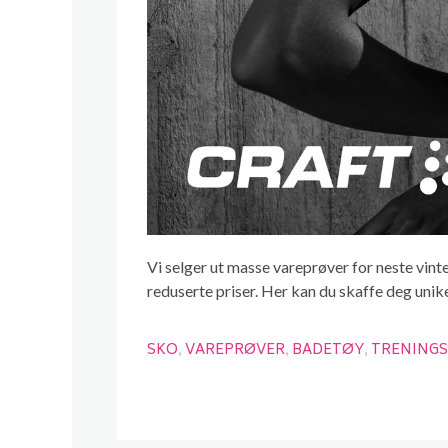
Vi selger ut masse vareprøver for neste vint
reduserte priser. Her kan du skaffe deg unik
SKO
VAREPRØVER
BADETØY
TRENING