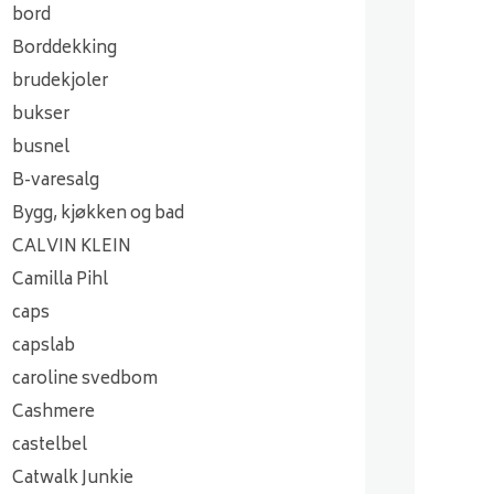
bord
Borddekking
brudekjoler
bukser
busnel
B-varesalg
Bygg, kjøkken og bad
CALVIN KLEIN
Camilla Pihl
caps
capslab
caroline svedbom
Cashmere
castelbel
Catwalk Junkie