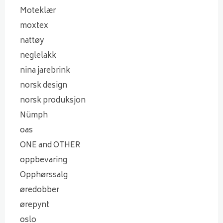
Moteklær
moxtex
nattøy
neglelakk
nina jarebrink
norsk design
norsk produksjon
Nümph
oas
ONE and OTHER
oppbevaring
Opphørssalg
øredobber
ørepynt
oslo