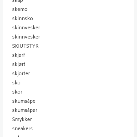
skap
skemo
skinnsko
skinnvesker
skinnvesker
SKIUTSTYR
skjerf
skjørt
skjorter
sko
skor
skumsåpe
skumsåper
Smykker
sneakers