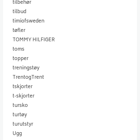
tilbehør
tilbud
timiofsweden
tøfler
TOMMY HILFIGER
toms
topper
treningstøy
TrentogTrent
tskjorter
t-skjorter
tursko
turtøy
turutstyr
Ugg