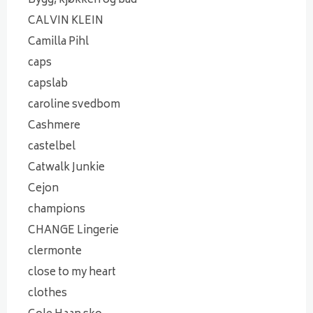
Bygg, kjøkken og bad
CALVIN KLEIN
Camilla Pihl
caps
capslab
caroline svedbom
Cashmere
castelbel
Catwalk Junkie
Cejon
champions
CHANGE Lingerie
clermonte
close to my heart
clothes