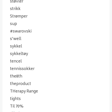
støvler
strikk
Strømper
sup
#swarovski
s'well
sykkel
sykkeltøy
tencel
tennissokker
the8th
theproduct
THerapy Range
tights
Til 70%