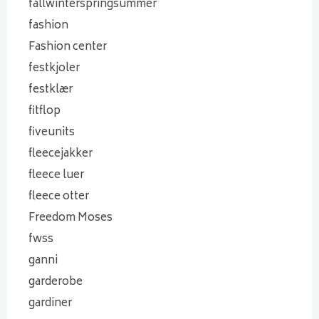
fallwinterspringsummer
fashion
Fashion center
festkjoler
festklær
fitflop
fiveunits
fleecejakker
fleece luer
fleece otter
Freedom Moses
fwss
ganni
garderobe
gardiner