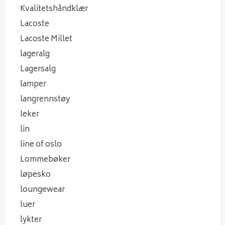
Kvalitetshåndklær
Lacoste
Lacoste Millet
lageralg
Lagersalg
lamper
langrennstøy
leker
lin
line of oslo
Lommebøker
løpesko
loungewear
luer
lykter