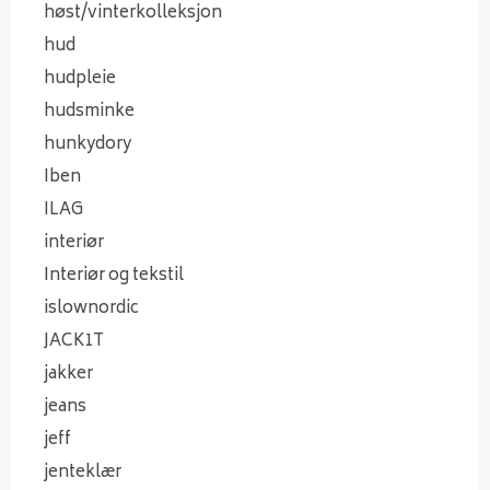
høst/vinterkolleksjon
hud
hudpleie
hudsminke
hunkydory
Iben
ILAG
interiør
Interiør og tekstil
islownordic
JACK1T
jakker
jeans
jeff
jenteklær