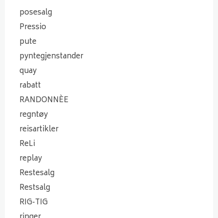
posesalg
Pressio
pute
pyntegjenstander
quay
rabatt
RANDONNÈE
regntøy
reisartikler
ReLi
replay
Restesalg
Restsalg
RIG-TIG
ringer