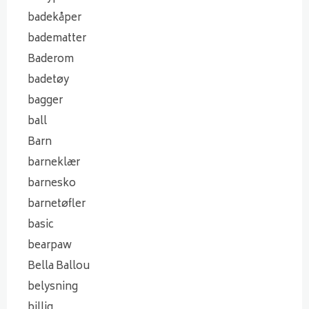
badekåper
badematter
Baderom
badetøy
bagger
ball
Barn
barneklær
barnesko
barnetøfler
basic
bearpaw
Bella Ballou
belysning
billig