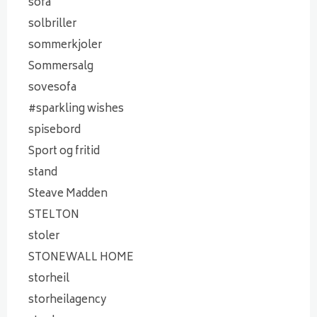
sofa
solbriller
sommerkjoler
Sommersalg
sovesofa
#sparkling wishes
spisebord
Sport og fritid
stand
Steave Madden
STELTON
stoler
STONEWALL HOME
storheil
storheilagency