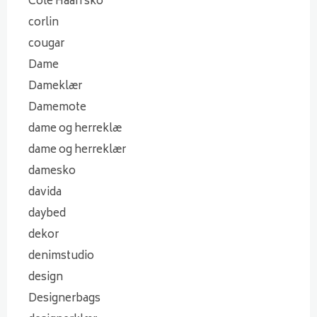
Cole Haan sko
corlin
cougar
Dame
Dameklær
Damemote
dame og herreklæ
dame og herreklær
damesko
davida
daybed
dekor
denimstudio
design
Designerbags