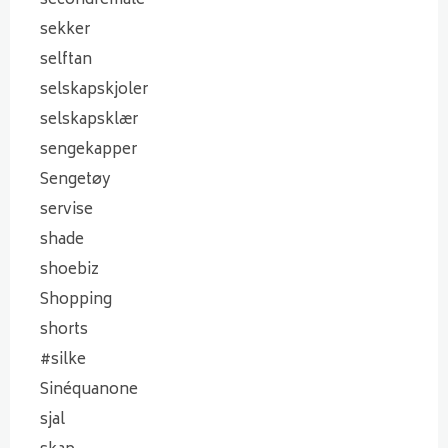
secondfemale
sekker
selftan
selskapskjoler
selskapsklær
sengekapper
Sengetøy
servise
shade
shoebiz
Shopping
shorts
#silke
Sinéquanone
sjal