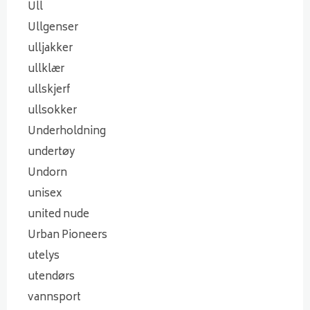
Ull
Ullgenser
ulljakker
ullklær
ullskjerf
ullsokker
Underholdning
undertøy
Undorn
unisex
united nude
Urban Pioneers
utelys
utendørs
vannsport