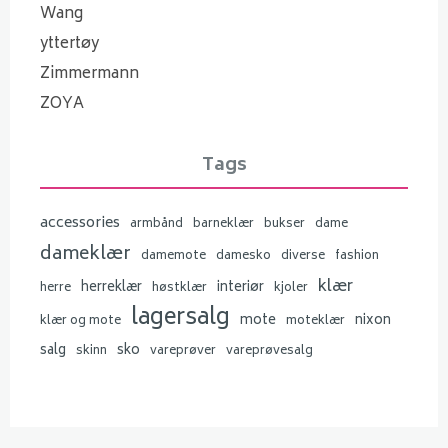
Wang
yttertøy
Zimmermann
ZOYA
Tags
accessories
armbånd
barneklær
bukser
dame
dameklær
damemote
damesko
diverse
fashion
klær
herreklær
interiør
herre
høstklær
kjoler
lagersalg
mote
nixon
klær og mote
moteklær
salg
sko
skinn
vareprøver
vareprøvesalg