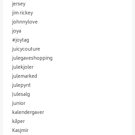
jersey
jim rickey
johnnylove
joya
#joytag
juicycouture
julegaveshopping
julekjoler
julemarked
julepynt
Julesalg
junior
kalendergaver
kåper
Kasjmir