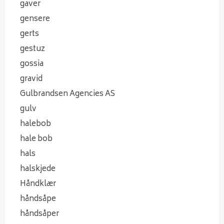
gaver
gensere
gerts
gestuz
gossia
gravid
Gulbrandsen Agencies AS
gulv
halebob
hale bob
hals
halskjede
Håndklær
håndsåpe
håndsåper