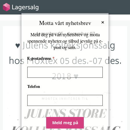
×
Motta vårt nyhetsbrev
desember 05 - desember 07
Meld deg på vårt nyhetsbrev og motta
spennende nyheter og tilbud jevnlig på e-
♥ Julens kolleksjonssalg
post og sms.
hos Moxtex 05 des.-07 des.
E-postadresse
*
2018 ♥
Telefon