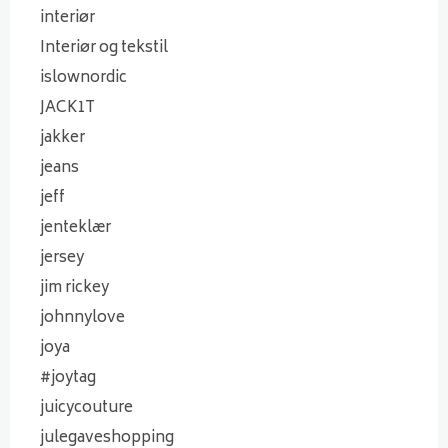
interiør
Interiør og tekstil
islownordic
JACK1T
jakker
jeans
jeff
jenteklær
jersey
jim rickey
johnnylove
joya
#joytag
juicycouture
julegaveshopping