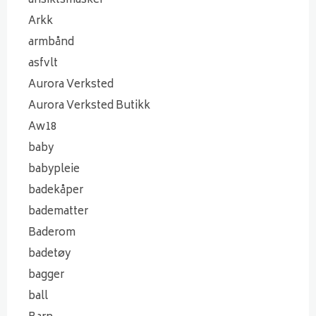
ansiktsmasker
Arkk
armbånd
asfvlt
Aurora Verksted
Aurora Verksted Butikk
Aw18
baby
babypleie
badekåper
badematter
Baderom
badetøy
bagger
ball