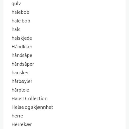
gulv
halebob
hale bob
hals
halskjede
Håndklær
håndsåpe
håndsåper
hansker
hårbøyler
hårpleie
Haust Collection
Helse og skjønnhet
herre
Herrekær