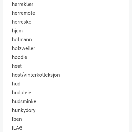
herreklær
herremote
herresko
hjem
hofmann
holzweiler
hoodie
høst
høst/vinterkolleksjon
hud
hudpleie
hudsminke
hunkydory
Iben
ILAG