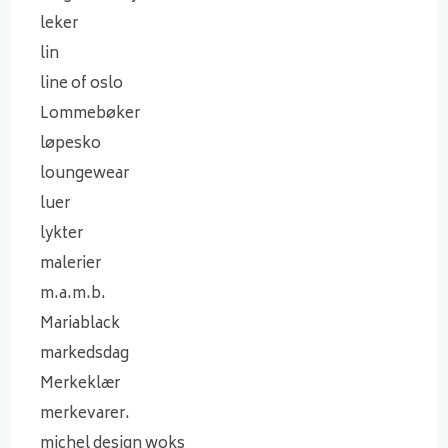
leker
lin
line of oslo
Lommebøker
løpesko
loungewear
luer
lykter
malerier
m.a.m.b.
Mariablack
markedsdag
Merkeklær
merkevarer.
michel design woks