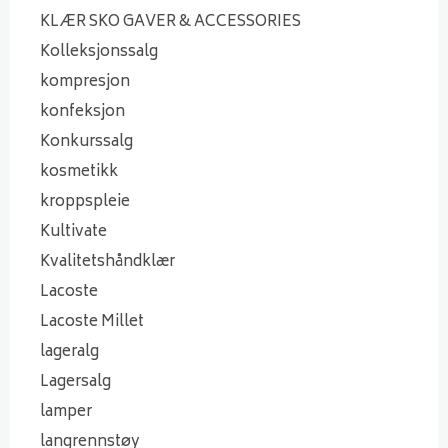
KLÆR SKO GAVER & ACCESSORIES
Kolleksjonssalg
kompresjon
konfeksjon
Konkurssalg
kosmetikk
kroppspleie
Kultivate
Kvalitetshåndklær
Lacoste
Lacoste Millet
lageralg
Lagersalg
lamper
langrennstøy