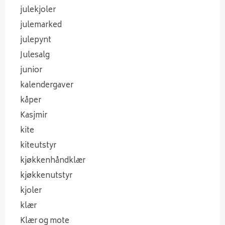
julekjoler
julemarked
julepynt
Julesalg
junior
kalendergaver
kåper
Kasjmir
kite
kiteutstyr
kjøkkenhåndklær
kjøkkenutstyr
kjoler
klær
Klær og mote