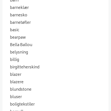
Barn
barneklær
barnesko
barnetøfler
basic
bearpaw
Bella Ballou
belysning
billig
birgitteherskind
blazer
blazere
blundstone
bluser
boligtekstiler