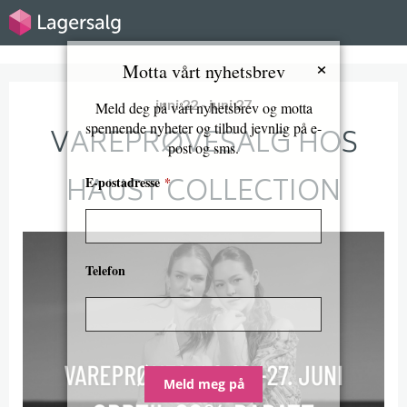
×
Motta vårt nyhetsbrev
juni 22 - juni 27
Meld deg på vårt nyhetsbrev og motta
spennende nyheter og tilbud jevnlig på e-
VAREPRØVESALG HOS
post og sms.
HAUST COLLECTION
E-postadresse
*
Telefon