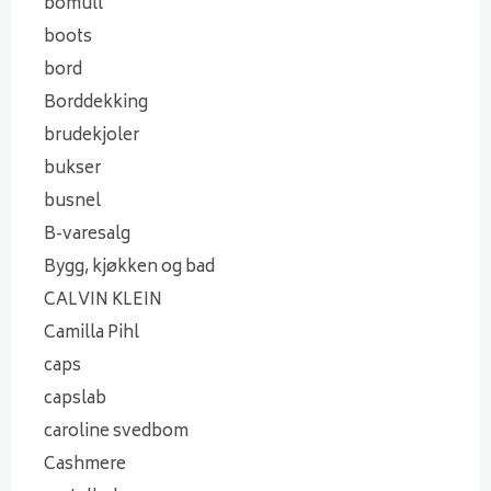
bomull
boots
bord
Borddekking
brudekjoler
bukser
busnel
B-varesalg
Bygg, kjøkken og bad
CALVIN KLEIN
Camilla Pihl
caps
capslab
caroline svedbom
Cashmere