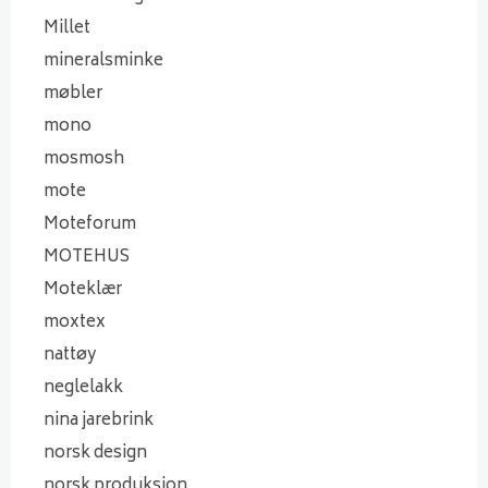
Millet
mineralsminke
møbler
mono
mosmosh
mote
Moteforum
MOTEHUS
Moteklær
moxtex
nattøy
neglelakk
nina jarebrink
norsk design
norsk produksjon