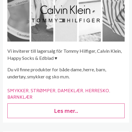
Vi inviterer till lagersalg för Tommy Hilfiger, Calvin Klein,
Happy Socks & Edblad ♥
Du vil finne produkter for både dame, herre, barn,
undertøy, smykker og sko m.m.
SMYKKER
STRØMPER
DAMEKLÆR
HERRESKO
BARNKLÆR
Les mer..