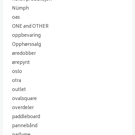
Nümph
oas
ONE and OTHER
oppbevaring
Opphørssalg
øredobber
ørepynt
oslo
otra
outlet
ovalsquare
overdeler
paddleboard
pannebånd