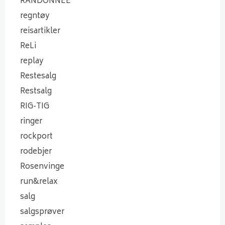
RANDONNÈE
regntøy
reisartikler
ReLi
replay
Restesalg
Restsalg
RIG-TIG
ringer
rockport
rodebjer
Rosenvinge
run&relax
salg
salgsprøver