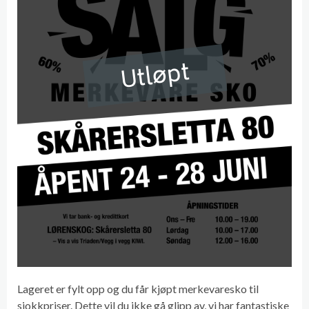
Utløpt
Lageret er fylt opp og du får kjøpt merkevaresko til
sjokkpriser. Dette vil du ikke gå glipp av, vi har fantastiske