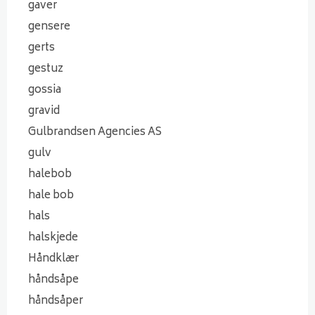
gaver
gensere
gerts
gestuz
gossia
gravid
Gulbrandsen Agencies AS
gulv
halebob
hale bob
hals
halskjede
Håndklær
håndsåpe
håndsåper