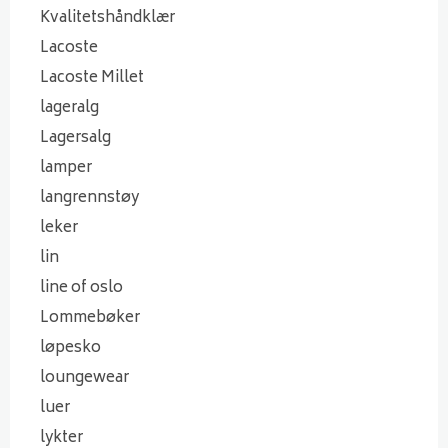
Kvalitetshåndklær
Lacoste
Lacoste Millet
lageralg
Lagersalg
lamper
langrennstøy
leker
lin
line of oslo
Lommebøker
løpesko
loungewear
luer
lykter