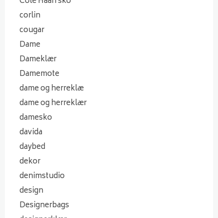
Cole Haan sko
corlin
cougar
Dame
Dameklær
Damemote
dame og herreklæ
dame og herreklær
damesko
davida
daybed
dekor
denimstudio
design
Designerbags