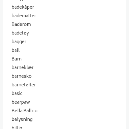
badekåper
badematter
Baderom
badetøy
bagger
ball
Barn
barneklær
barnesko
barnetøfler
basic
bearpaw
Bella Ballou
belysning
billig