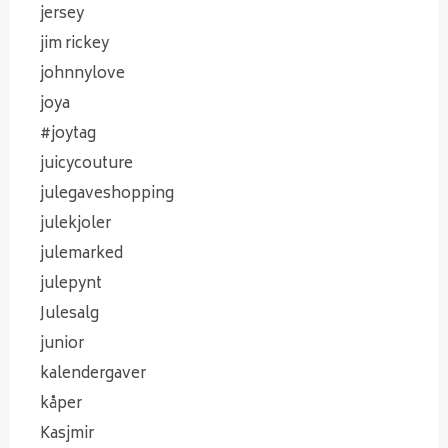
jersey
jim rickey
johnnylove
joya
#joytag
juicycouture
julegaveshopping
julekjoler
julemarked
julepynt
Julesalg
junior
kalendergaver
kåper
Kasjmir