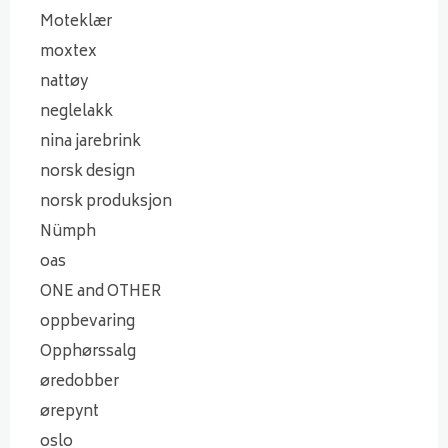
Moteklær
moxtex
nattøy
neglelakk
nina jarebrink
norsk design
norsk produksjon
Nümph
oas
ONE and OTHER
oppbevaring
Opphørssalg
øredobber
ørepynt
oslo