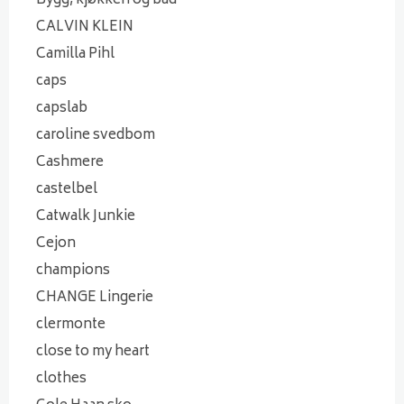
Bygg, kjøkken og bad
CALVIN KLEIN
Camilla Pihl
caps
capslab
caroline svedbom
Cashmere
castelbel
Catwalk Junkie
Cejon
champions
CHANGE Lingerie
clermonte
close to my heart
clothes