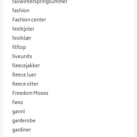
fallwinterspringsummer
fashion
Fashion center
festkjoler
festklær
fitflop
fiveunits
fleecejakker
fleece luer
fleece otter
Freedom Moses
fwss
ganni
garderobe
gardiner