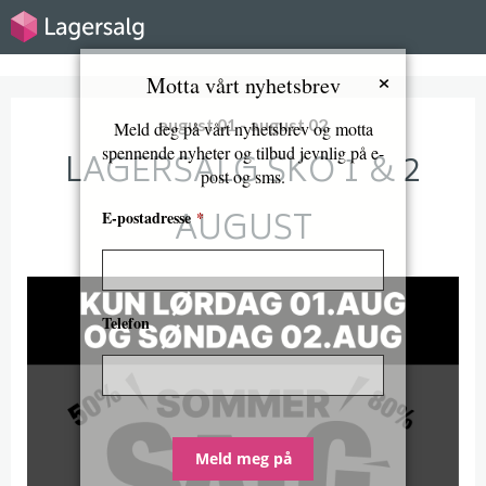
×
Motta vårt nyhetsbrev
august 01 - august 02
Meld deg på vårt nyhetsbrev og motta
spennende nyheter og tilbud jevnlig på e-
LAGERSALG SKO 1 & 2
post og sms.
AUGUST
E-postadresse
*
Telefon