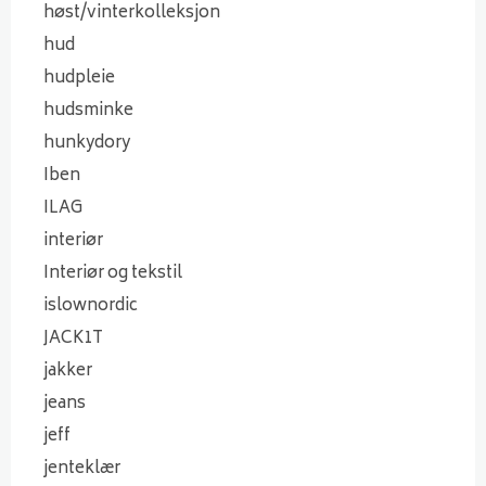
høst/vinterkolleksjon
hud
hudpleie
hudsminke
hunkydory
Iben
ILAG
interiør
Interiør og tekstil
islownordic
JACK1T
jakker
jeans
jeff
jenteklær