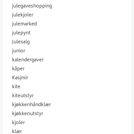
julegaveshopping
julekjoler
julemarked
julepynt
Julesalg
junior
kalendergaver
kåper
Kasjmir
kite
kiteutstyr
kjøkkenhåndklær
kjøkkenutstyr
kjoler
klær