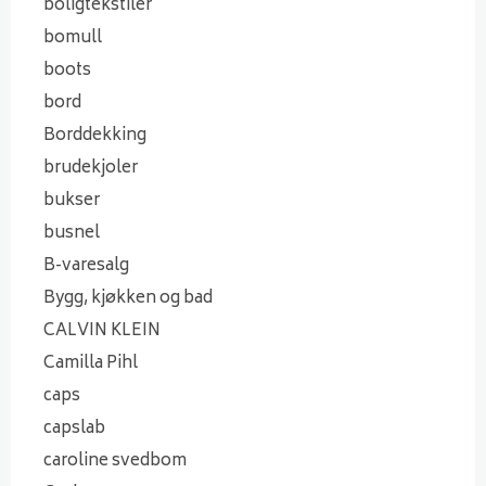
boligtekstiler
bomull
boots
bord
Borddekking
brudekjoler
bukser
busnel
B-varesalg
Bygg, kjøkken og bad
CALVIN KLEIN
Camilla Pihl
caps
capslab
caroline svedbom