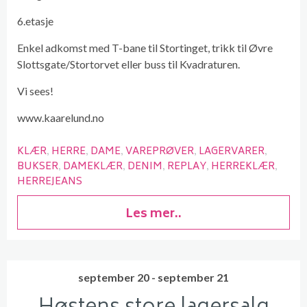
6.etasje
Enkel adkomst med T-bane til Stortinget, trikk til Øvre
Slottsgate/Stortorvet eller buss til Kvadraturen.
Vi sees!
www.kaarelund.no
KLÆR
HERRE
DAME
VAREPRØVER
LAGERVARER
BUKSER
DAMEKLÆR
DENIM
REPLAY
HERREKLÆR
HERREJEANS
Les mer..
september 20 - september 21