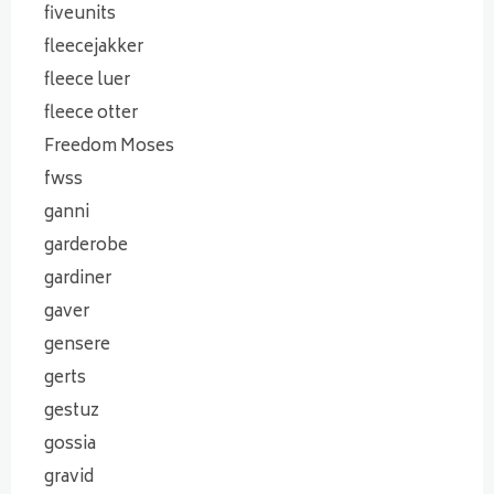
fiveunits
fleecejakker
fleece luer
fleece otter
Freedom Moses
fwss
ganni
garderobe
gardiner
gaver
gensere
gerts
gestuz
gossia
gravid