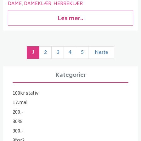
DAME
DAMEKLÆR
HERREKLÆR
Les mer..
1
2
3
4
5
Neste
Kategorier
100kr stativ
17.mai
200.-
30%
300.-
3for2