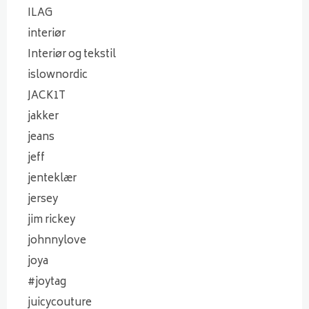
ILAG
interiør
Interiør og tekstil
islownordic
JACK1T
jakker
jeans
jeff
jenteklær
jersey
jim rickey
johnnylove
joya
#joytag
juicycouture