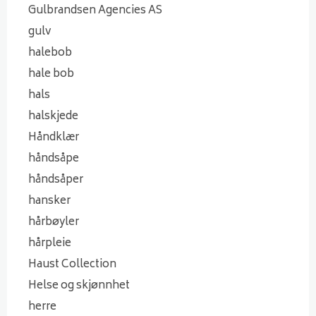
Gulbrandsen Agencies AS
gulv
halebob
hale bob
hals
halskjede
Håndklær
håndsåpe
håndsåper
hansker
hårbøyler
hårpleie
Haust Collection
Helse og skjønnhet
herre