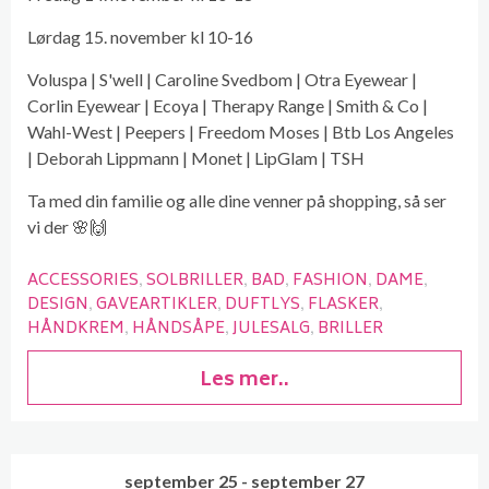
Lørdag 15. november kl 10-16
Voluspa | S'well | Caroline Svedbom | Otra Eyewear |
Corlin Eyewear | Ecoya | Therapy Range | Smith & Co |
Wahl-West | Peepers | Freedom Moses | Btb Los Angeles
| Deborah Lippmann | Monet | LipGlam | TSH
Ta med din familie og alle dine venner på shopping, så ser
vi der 🌸🙌
ACCESSORIES
SOLBRILLER
BAD
FASHION
DAME
DESIGN
GAVEARTIKLER
DUFTLYS
FLASKER
HÅNDKREM
HÅNDSÅPE
JULESALG
BRILLER
Les mer..
september 25 - september 27