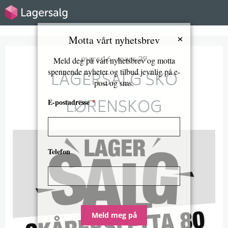
×
Motta vårt nyhetsbrev
mars 16 - mars 29
Meld deg på vårt nyhetsbrev og motta
spennende nyheter og tilbud jevnlig på e-
LAGERSALG SKO
post og sms.
LØRENSKOG
E-postadresse
*
Telefon