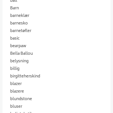
ball
Barn
barneklær
barnesko
barnetøfler
basic
bearpaw
Bella Ballou
belysning
billig
birgitteherskind
blazer
blazere
blundstone
bluser