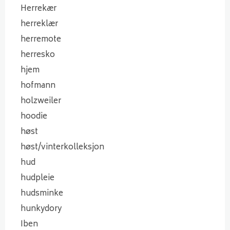
Herrekær
herreklær
herremote
herresko
hjem
hofmann
holzweiler
hoodie
høst
høst/vinterkolleksjon
hud
hudpleie
hudsminke
hunkydory
Iben