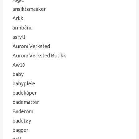
Aigle
ansiktsmasker
Arkk
armbånd
asfvlt
Aurora Verksted
Aurora Verksted Butikk
Aw18
baby
babypleie
badekåper
badematter
Baderom
badetøy
bagger