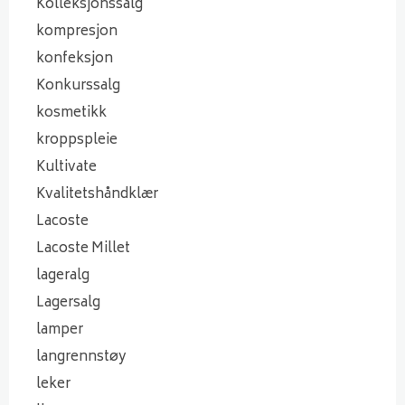
Kolleksjonssalg
kompresjon
konfeksjon
Konkurssalg
kosmetikk
kroppspleie
Kultivate
Kvalitetshåndklær
Lacoste
Lacoste Millet
lageralg
Lagersalg
lamper
langrennstøy
leker