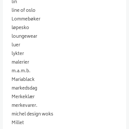
lin
line of oslo
Lommebøker
løpesko
loungewear
luer
lykter
malerier
m.a.m.b.
Mariablack
markedsdag
Merkeklær
merkevarer.
michel design woks
Millet