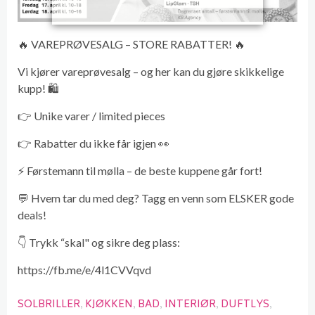
🔥 VAREPRØVESALG – STORE RABATTER! 🔥
Vi kjører vareprøvesalg – og her kan du gjøre skikkelige
kupp! 🛍️
👉 Unike varer / limited pieces
👉 Rabatter du ikke får igjen 👀
⚡ Førstemann til mølla – de beste kuppene går fort!
💬 Hvem tar du med deg? Tagg en venn som ELSKER gode
deals!
👇 Trykk “skal" og sikre deg plass:
https://fb.me/e/4l1CVVqvd
SOLBRILLER
KJØKKEN
BAD
INTERIØR
DUFTLYS