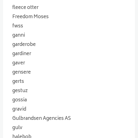
fleece otter
Freedom Moses
fwss
ganni
garderobe
gardiner
gaver
gensere
gerts
gestuz
gossia
gravid
Gulbrandsen Agencies AS
gulv
halebob