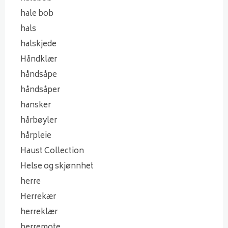
hale bob
hals
halskjede
Håndklær
håndsåpe
håndsåper
hansker
hårbøyler
hårpleie
Haust Collection
Helse og skjønnhet
herre
Herrekær
herreklær
herremote