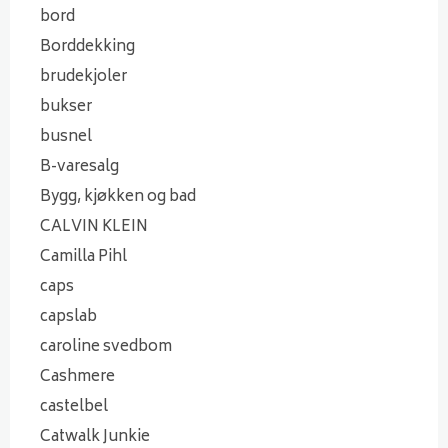
bord
Borddekking
brudekjoler
bukser
busnel
B-varesalg
Bygg, kjøkken og bad
CALVIN KLEIN
Camilla Pihl
caps
capslab
caroline svedbom
Cashmere
castelbel
Catwalk Junkie