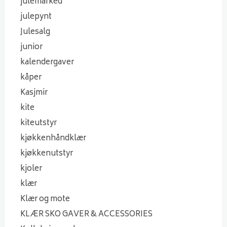
julemarked
julepynt
Julesalg
junior
kalendergaver
kåper
Kasjmir
kite
kiteutstyr
kjøkkenhåndklær
kjøkkenutstyr
kjoler
klær
Klær og mote
KLÆR SKO GAVER & ACCESSORIES