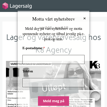
×
Motta vårt nyhetsbrev
april 15 - april 18
Meld deg på vårt nyhetsbrev og motta
spennende nyheter og tilbud jevnlig på e-
Lager og vareprøvesalg hos
post og sms.
K8 Agency
E-postadresse
*
Telefon
Utløpt