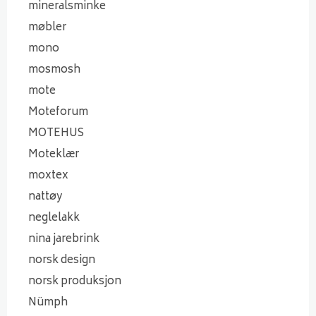
mineralsminke
møbler
mono
mosmosh
mote
Moteforum
MOTEHUS
Moteklær
moxtex
nattøy
neglelakk
nina jarebrink
norsk design
norsk produksjon
Nümph