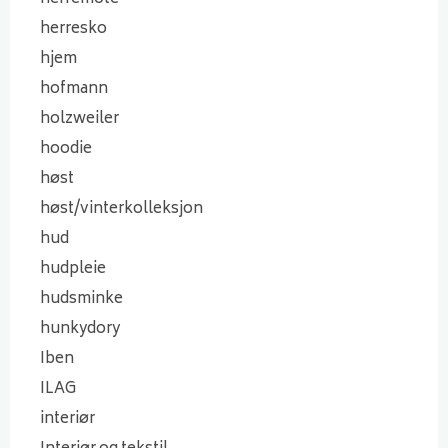
herresko
hjem
hofmann
holzweiler
hoodie
høst
høst/vinterkolleksjon
hud
hudpleie
hudsminke
hunkydory
Iben
ILAG
interiør