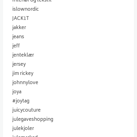
Interiør og tekstil
islownordic
JACK1T
jakker
jeans
jeff
jenteklær
jersey
jim rickey
johnnylove
joya
#joytag
juicycouture
julegaveshopping
julekjoler