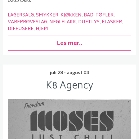
LAGERSALG
SMYKKER
KJØKKEN
BAD
TØFLER
VAREPRØVESLAG
NEGLELAKK
DUFTLYS
FLASKER
DIFFUSERE
HJEM
Les mer..
juli 28 - august 03
K8 Agency