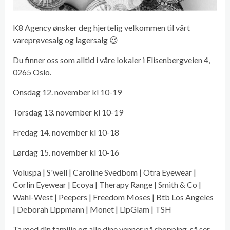
K8 Agency ønsker deg hjertelig velkommen til vårt
vareprøvesalg og lagersalg 😍
Du finner oss som alltid i våre lokaler i Elisenbergveien 4,
0265 Oslo.
Onsdag 12. november kl 10-19
Torsdag 13. november kl 10-19
Fredag 14. november kl 10-18
Lørdag 15. november kl 10-16
Voluspa | S'well | Caroline Svedbom | Otra Eyewear |
Corlin Eyewear | Ecoya | Therapy Range | Smith & Co |
Wahl-West | Peepers | Freedom Moses | Btb Los Angeles
| Deborah Lippmann | Monet | LipGlam | TSH
Ta med din familie og alle dine venner på shopping, så ser