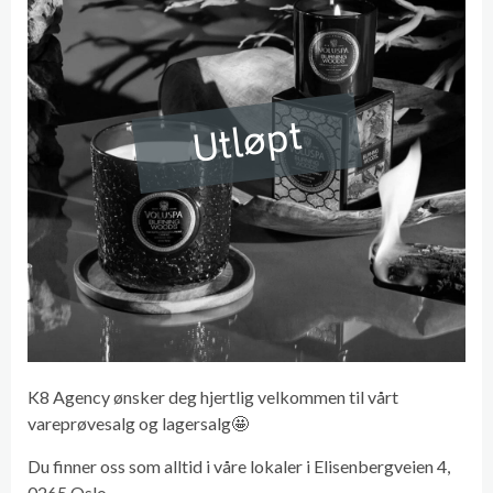
Utløpt
K8 Agency ønsker deg hjertlig velkommen til vårt
vareprøvesalg og lagersalg🤩
Du finner oss som alltid i våre lokaler i Elisenbergveien 4,
0265 Oslo.