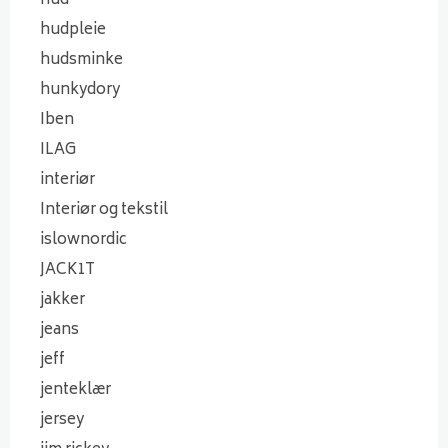
hud
hudpleie
hudsminke
hunkydory
Iben
ILAG
interiør
Interiør og tekstil
islownordic
JACK1T
jakker
jeans
jeff
jenteklær
jersey