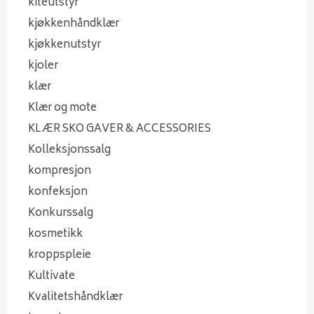
kiteutstyr
kjøkkenhåndklær
kjøkkenutstyr
kjoler
klær
Klær og mote
KLÆR SKO GAVER & ACCESSORIES
Kolleksjonssalg
kompresjon
konfeksjon
Konkurssalg
kosmetikk
kroppspleie
Kultivate
Kvalitetshåndklær