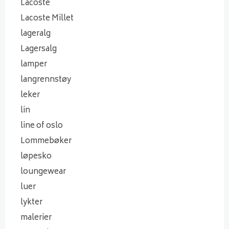
Lacoste
Lacoste Millet
lageralg
Lagersalg
lamper
langrennstøy
leker
lin
line of oslo
Lommebøker
løpesko
loungewear
luer
lykter
malerier