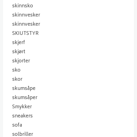
skinnsko
skinnvesker
skinnvesker
SKIUTSTYR
skjerf
skjørt
skjorter
sko
skor
skumsåpe
skumsåper
Smykker
sneakers
sofa
solbriller