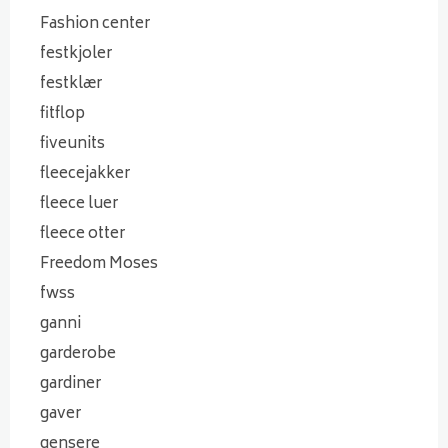
Fashion center
festkjoler
festklær
fitflop
fiveunits
fleecejakker
fleece luer
fleece otter
Freedom Moses
fwss
ganni
garderobe
gardiner
gaver
gensere