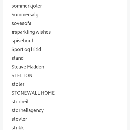
sommerkjoler
Sommersalg
sovesofa
#sparkling wishes
spisebord
Sport og fritid
stand
Steave Madden
STELTON
stoler
STONEWALL HOME
storheil
storheilagency
støvler
strikk