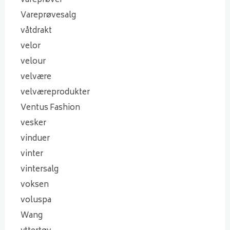
vareprøver
Vareprøvesalg
våtdrakt
velor
velour
velvære
velværeprodukter
Ventus Fashion
vesker
vinduer
vinter
vintersalg
voksen
voluspa
Wang