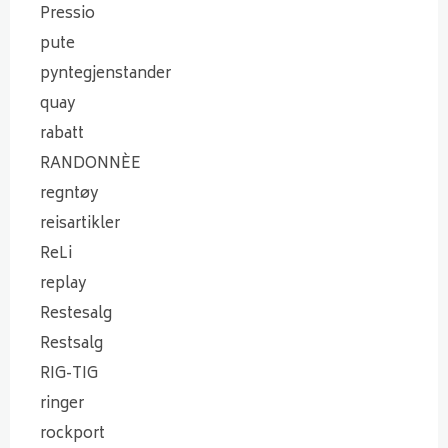
Pressio
pute
pyntegjenstander
quay
rabatt
RANDONNÈE
regntøy
reisartikler
ReLi
replay
Restesalg
Restsalg
RIG-TIG
ringer
rockport