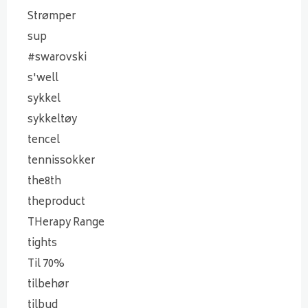
Strømper
sup
#swarovski
s'well
sykkel
sykkeltøy
tencel
tennissokker
the8th
theproduct
THerapy Range
tights
Til 70%
tilbehør
tilbud