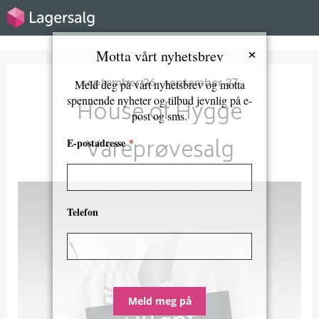
×
Motta vårt nyhetsbrev
september 26 - september 27
Meld deg på vårt nyhetsbrev og motta
spennende nyheter og tilbud jevnlig på e-
House of Hygge
post og sms.
Vareprøvesalg
E-postadresse
*
Telefon