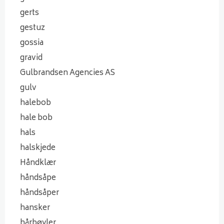
gerts
gestuz
gossia
gravid
Gulbrandsen Agencies AS
gulv
halebob
hale bob
hals
halskjede
Håndklær
håndsåpe
håndsåper
hansker
hårbøyler