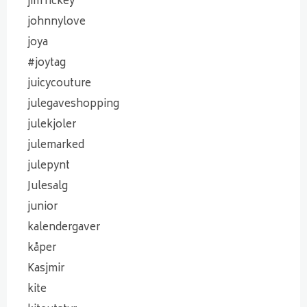
jim rickey
johnnylove
joya
#joytag
juicycouture
julegaveshopping
julekjoler
julemarked
julepynt
Julesalg
junior
kalendergaver
kåper
Kasjmir
kite