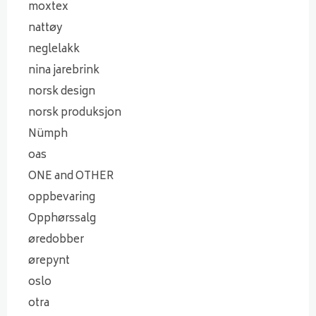
moxtex
nattøy
neglelakk
nina jarebrink
norsk design
norsk produksjon
Nümph
oas
ONE and OTHER
oppbevaring
Opphørssalg
øredobber
ørepynt
oslo
otra