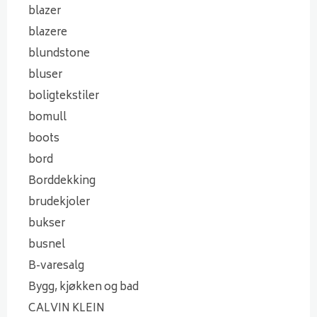
blazer
blazere
blundstone
bluser
boligtekstiler
bomull
boots
bord
Borddekking
brudekjoler
bukser
busnel
B-varesalg
Bygg, kjøkken og bad
CALVIN KLEIN