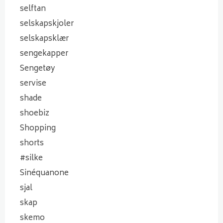
selftan
selskapskjoler
selskapsklær
sengekapper
Sengetøy
servise
shade
shoebiz
Shopping
shorts
#silke
Sinéquanone
sjal
skap
skemo