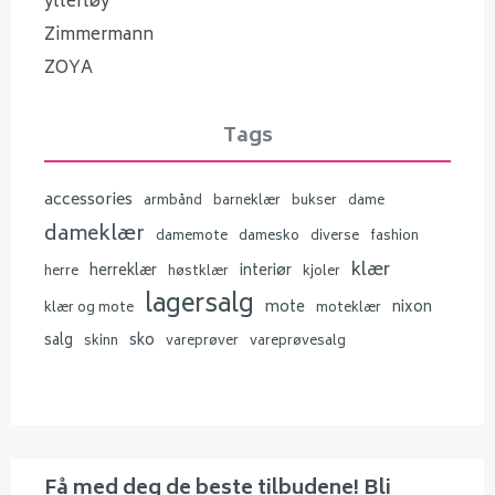
yttertøy
Zimmermann
ZOYA
Tags
accessories
armbånd
barneklær
bukser
dame
dameklær
damemote
damesko
diverse
fashion
klær
herreklær
interiør
herre
høstklær
kjoler
lagersalg
mote
nixon
klær og mote
moteklær
salg
sko
skinn
vareprøver
vareprøvesalg
Få med deg de beste tilbudene! Bli