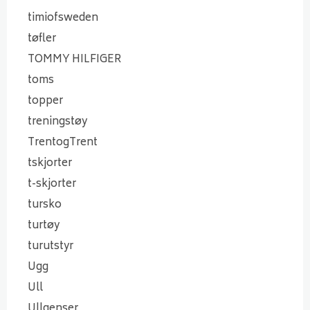
timiofsweden
tøfler
TOMMY HILFIGER
toms
topper
treningstøy
TrentogTrent
tskjorter
t-skjorter
tursko
turtøy
turutstyr
Ugg
Ull
Ullgenser