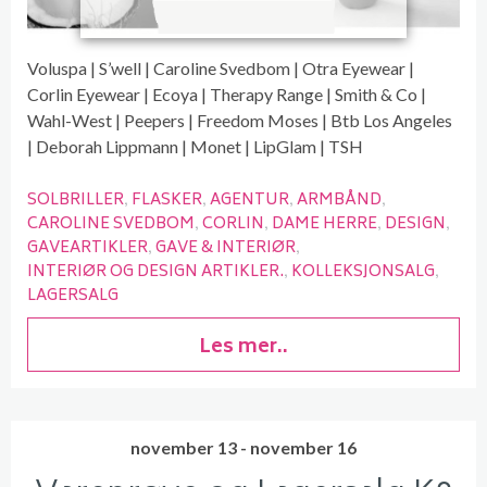
Voluspa | S’well | Caroline Svedbom | Otra Eyewear |
Corlin Eyewear | Ecoya | Therapy Range | Smith & Co |
Wahl-West | Peepers | Freedom Moses | Btb Los Angeles
| Deborah Lippmann | Monet | LipGlam | TSH
SOLBRILLER
FLASKER
AGENTUR
ARMBÅND
CAROLINE SVEDBOM
CORLIN
DAME HERRE
DESIGN
GAVEARTIKLER
GAVE & INTERIØR
INTERIØR OG DESIGN ARTIKLER.
KOLLEKSJONSALG
LAGERSALG
Les mer..
november 13 - november 16