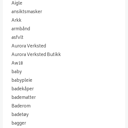
Aigle
ansiktsmasker
Arkk
armbånd
asfvlt
Aurora Verksted
Aurora Verksted Butikk
Aw18
baby
babypleie
badekåper
badematter
Baderom
badetøy
bagger