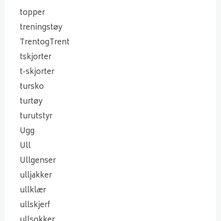
topper
treningstøy
TrentogTrent
tskjorter
t-skjorter
tursko
turtøy
turutstyr
Ugg
Ull
Ullgenser
ulljakker
ullklær
ullskjerf
ullsokker