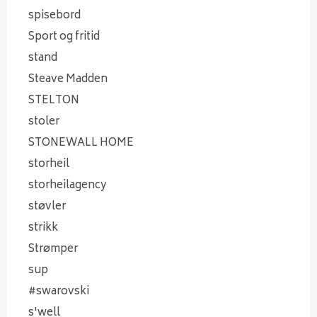
spisebord
Sport og fritid
stand
Steave Madden
STELTON
stoler
STONEWALL HOME
storheil
storheilagency
støvler
strikk
Strømper
sup
#swarovski
s'well