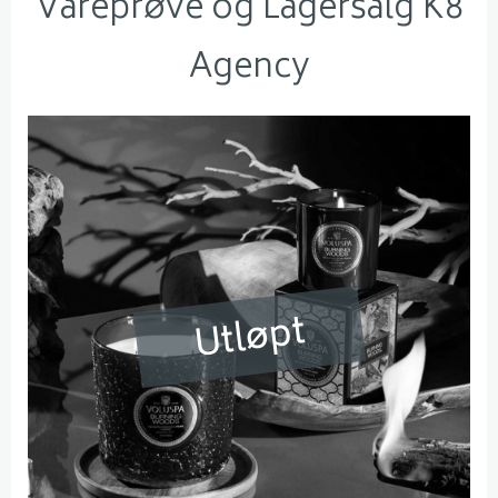
Vareprøve og Lagersalg K8
Agency
Utløpt