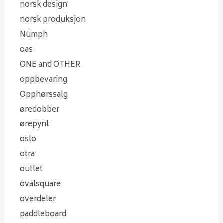
norsk design
norsk produksjon
Nümph
oas
ONE and OTHER
oppbevaring
Opphørssalg
øredobber
ørepynt
oslo
otra
outlet
ovalsquare
overdeler
paddleboard