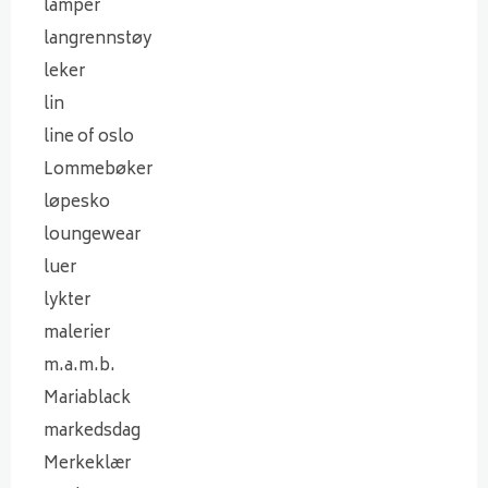
lamper
langrennstøy
leker
lin
line of oslo
Lommebøker
løpesko
loungewear
luer
lykter
malerier
m.a.m.b.
Mariablack
markedsdag
Merkeklær