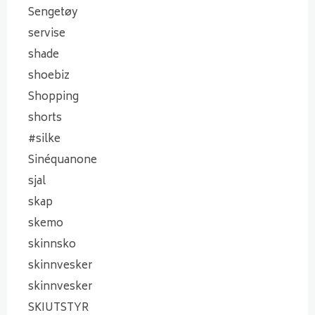
Sengetøy
servise
shade
shoebiz
Shopping
shorts
#silke
Sinéquanone
sjal
skap
skemo
skinnsko
skinnvesker
skinnvesker
SKIUTSTYR