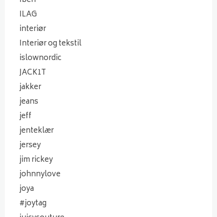
Iben
ILAG
interiør
Interiør og tekstil
islownordic
JACK1T
jakker
jeans
jeff
jenteklær
jersey
jim rickey
johnnylove
joya
#joytag