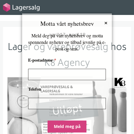
×
Motta vårt nyhetsbrev
april 17 - april 18
Meld deg på vårt nyhetsbrev og motta
spennende nyheter og tilbud jevnlig på e-
Lager og vareprøvesalg hos
post og sms.
K8 Agency
E-postadresse
*
Telefon
Utløpt