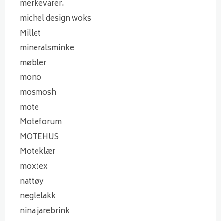
merkevarer.
michel design woks
Millet
mineralsminke
møbler
mono
mosmosh
mote
Moteforum
MOTEHUS
Moteklær
moxtex
nattøy
neglelakk
nina jarebrink