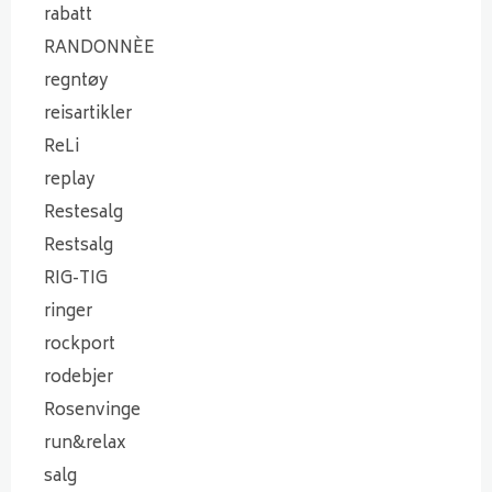
rabatt
RANDONNÈE
regntøy
reisartikler
ReLi
replay
Restesalg
Restsalg
RIG-TIG
ringer
rockport
rodebjer
Rosenvinge
run&relax
salg