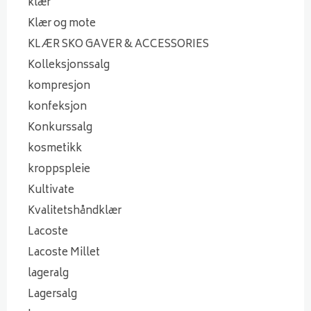
klær
Klær og mote
KLÆR SKO GAVER & ACCESSORIES
Kolleksjonssalg
kompresjon
konfeksjon
Konkurssalg
kosmetikk
kroppspleie
Kultivate
Kvalitetshåndklær
Lacoste
Lacoste Millet
lageralg
Lagersalg