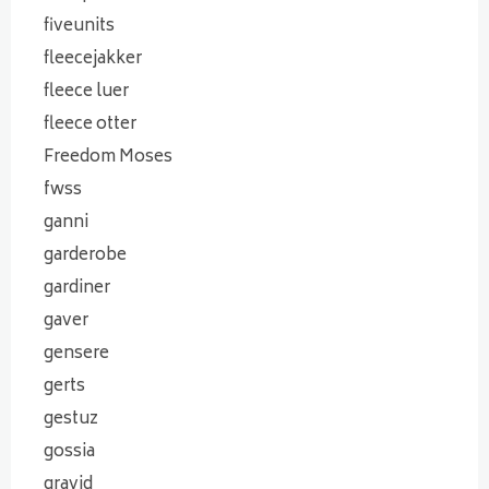
fiveunits
fleecejakker
fleece luer
fleece otter
Freedom Moses
fwss
ganni
garderobe
gardiner
gaver
gensere
gerts
gestuz
gossia
gravid