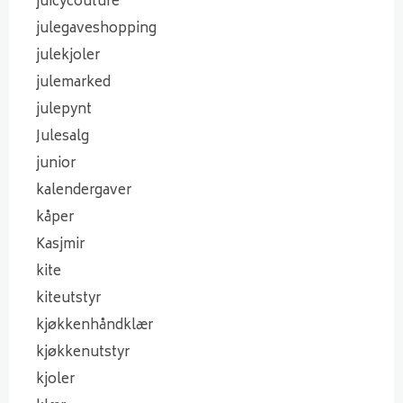
juicycouture
julegaveshopping
julekjoler
julemarked
julepynt
Julesalg
junior
kalendergaver
kåper
Kasjmir
kite
kiteutstyr
kjøkkenhåndklær
kjøkkenutstyr
kjoler