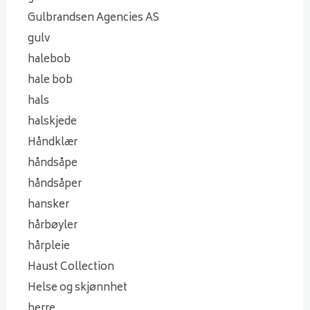
Gulbrandsen Agencies AS
gulv
halebob
hale bob
hals
halskjede
Håndklær
håndsåpe
håndsåper
hansker
hårbøyler
hårpleie
Haust Collection
Helse og skjønnhet
herre