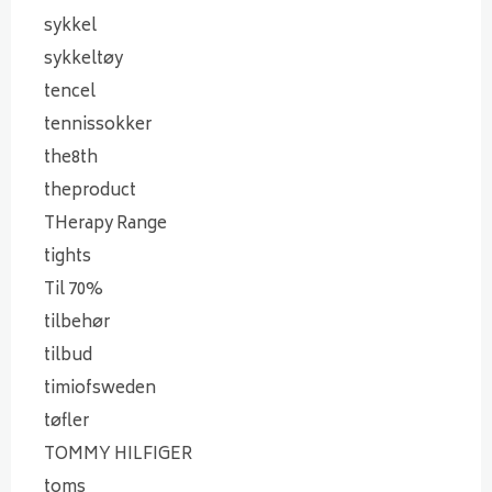
sykkel
sykkeltøy
tencel
tennissokker
the8th
theproduct
THerapy Range
tights
Til 70%
tilbehør
tilbud
timiofsweden
tøfler
TOMMY HILFIGER
toms