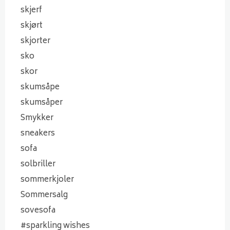
skjerf
skjørt
skjorter
sko
skor
skumsåpe
skumsåper
Smykker
sneakers
sofa
solbriller
sommerkjoler
Sommersalg
sovesofa
#sparkling wishes