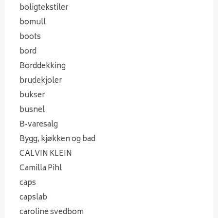
boligtekstiler
bomull
boots
bord
Borddekking
brudekjoler
bukser
busnel
B-varesalg
Bygg, kjøkken og bad
CALVIN KLEIN
Camilla Pihl
caps
capslab
caroline svedbom