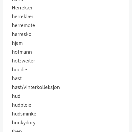
Herrekær
herreklær
herremote
herresko
hjem
hofmann
holzweiler
hoodie
høst
høst/vinterkolleksjon
hud
hudpleie
hudsminke
hunkydory