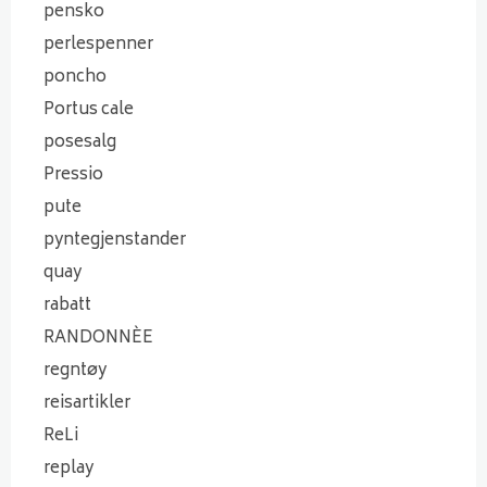
pensko
perlespenner
poncho
Portus cale
posesalg
Pressio
pute
pyntegjenstander
quay
rabatt
RANDONNÈE
regntøy
reisartikler
ReLi
replay