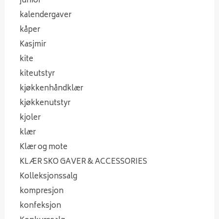
junior
kalendergaver
kåper
Kasjmir
kite
kiteutstyr
kjøkkenhåndklær
kjøkkenutstyr
kjoler
klær
Klær og mote
KLÆR SKO GAVER & ACCESSORIES
Kolleksjonssalg
kompresjon
konfeksjon