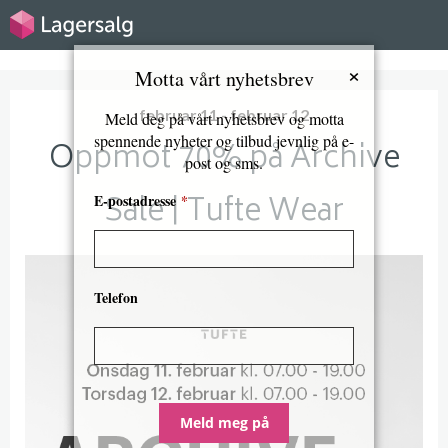
×
Motta vårt nyhetsbrev
februar 11 - februar 12
Meld deg på vårt nyhetsbrev og motta
spennende nyheter og tilbud jevnlig på e-
Oppmot 70% på Archive
post og sms.
Sale | Tufte Wear
E-postadresse
*
Telefon