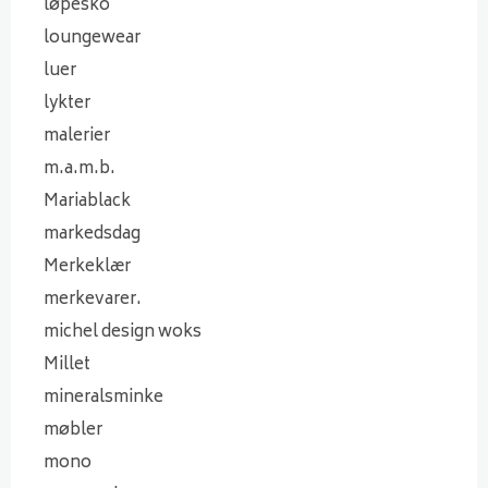
løpesko
loungewear
luer
lykter
malerier
m.a.m.b.
Mariablack
markedsdag
Merkeklær
merkevarer.
michel design woks
Millet
mineralsminke
møbler
mono