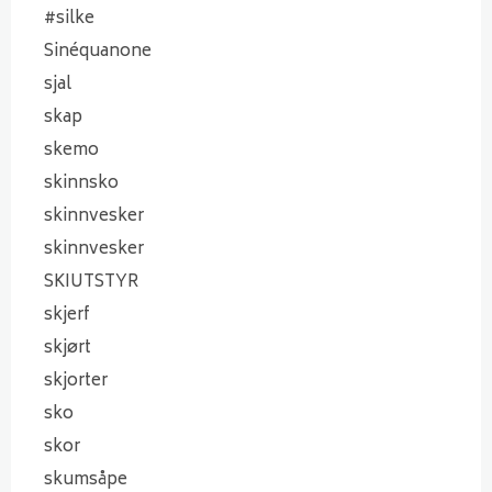
#silke
Sinéquanone
sjal
skap
skemo
skinnsko
skinnvesker
skinnvesker
SKIUTSTYR
skjerf
skjørt
skjorter
sko
skor
skumsåpe