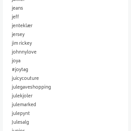
jeans
jeff
jenteklær
jersey
jim rickey
johnnylove
joya
#joytag
juicycouture
julegaveshopping
julekjoler
julemarked
julepynt
Julesalg