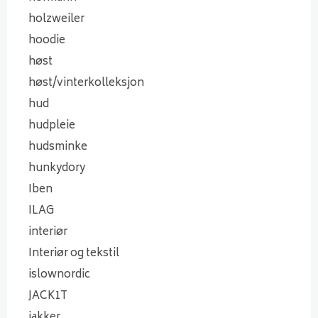
holzweiler
hoodie
høst
høst/vinterkolleksjon
hud
hudpleie
hudsminke
hunkydory
Iben
ILAG
interiør
Interiør og tekstil
islownordic
JACK1T
jakker