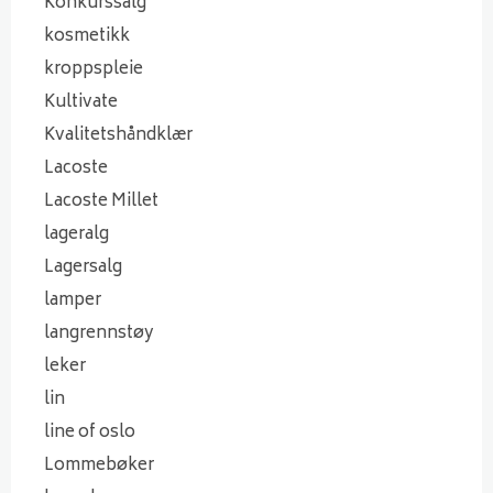
Konkurssalg
kosmetikk
kroppspleie
Kultivate
Kvalitetshåndklær
Lacoste
Lacoste Millet
lageralg
Lagersalg
lamper
langrennstøy
leker
lin
line of oslo
Lommebøker