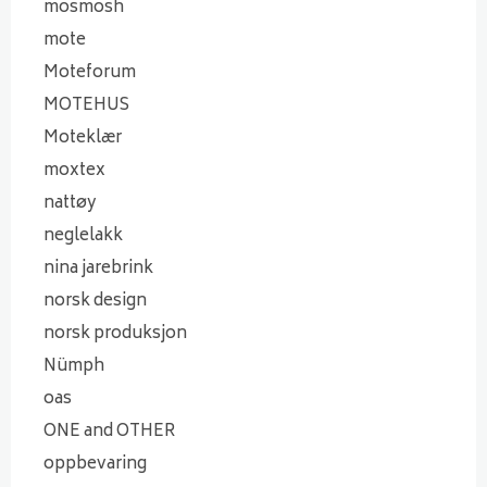
mosmosh
mote
Moteforum
MOTEHUS
Moteklær
moxtex
nattøy
neglelakk
nina jarebrink
norsk design
norsk produksjon
Nümph
oas
ONE and OTHER
oppbevaring