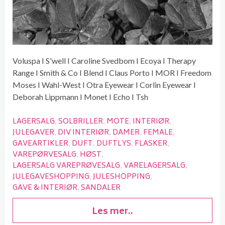
Voluspa I S'well I Caroline Svedbom I Ecoya I Therapy
Range I Smith & Co I Blend I Claus Porto I MOR I Freedom
Moses I Wahl-West I Otra Eyewear I Corlin Eyewear I
Deborah Lippmann I Monet I Echo I Tsh
LAGERSALG
SOLBRILLER
MOTE
INTERIØR
JULEGAVER
DIV INTERIØR
DAMER
FEMALE
GAVEARTIKLER
DUFT
DUFTLYS
FLASKER
VAREPØRVESALG
HØST
LAGERSALG VAREPRØVESALG
VARELAGERSALG
JULEGAVESHOPPING
JULESHOPPING
GAVE & INTERIØR
SANDALER
Les mer..