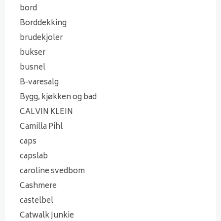
bord
Borddekking
brudekjoler
bukser
busnel
B-varesalg
Bygg, kjøkken og bad
CALVIN KLEIN
Camilla Pihl
caps
capslab
caroline svedbom
Cashmere
castelbel
Catwalk Junkie