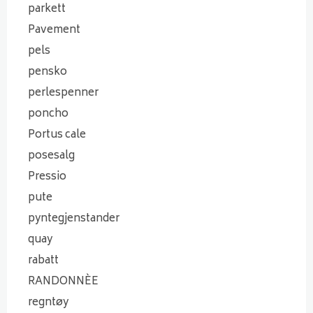
parkett
Pavement
pels
pensko
perlespenner
poncho
Portus cale
posesalg
Pressio
pute
pyntegjenstander
quay
rabatt
RANDONNÈE
regntøy