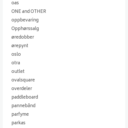
oas
ONE and OTHER
oppbevaring
Opphørssalg
øredobber
ørepynt
oslo
otra
outlet
ovalsquare
overdeler
paddleboard
pannebånd
parfyme
parkas