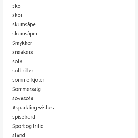
sko
skor
skumsåpe
skumsåper
Smykker
sneakers
sofa
solbriller
sommerkjoler
Sommersalg
sovesofa
#sparkling wishes
spisebord
Sport og fritid
stand