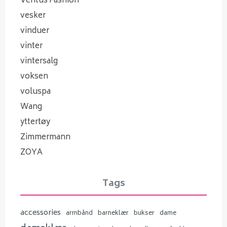
Ventus Fashion
vesker
vinduer
vinter
vintersalg
voksen
voluspa
Wang
yttertøy
Zimmermann
ZOYA
Tags
accessories
armbånd
barneklær
bukser
dame