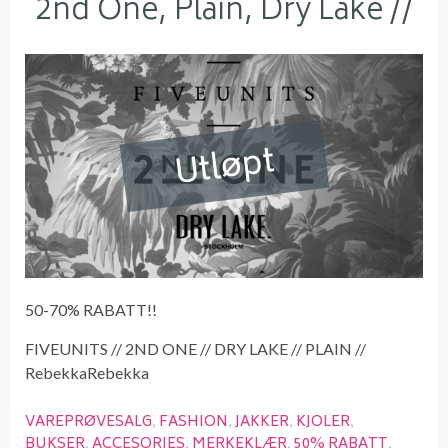
2nd One, Plain, Dry Lake //
Utløpt
50-70% RABATT!!
FIVEUNITS // 2ND ONE // DRY LAKE // PLAIN //
RebekkaRebekka
VAREPRØVESALG
FASHION
JAKKER
KJOLER
BUKSER
ACCESORIES
MERKEKLÆR
50% RABATT