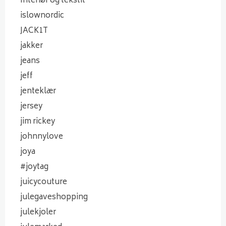
Interiør og tekstil
islownordic
JACK1T
jakker
jeans
jeff
jenteklær
jersey
jim rickey
johnnylove
joya
#joytag
juicycouture
julegaveshopping
julekjoler