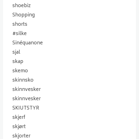
shoebiz
Shopping
shorts
#silke
Sinéquanone
sjal
skap
skemo
skinnsko
skinnvesker
skinnvesker
SKIUTSTYR
skjerf
skjørt
skjorter