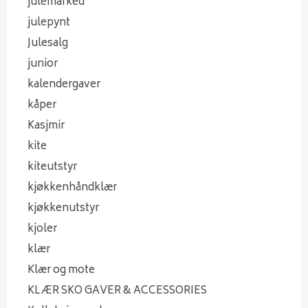
julemarked
julepynt
Julesalg
junior
kalendergaver
kåper
Kasjmir
kite
kiteutstyr
kjøkkenhåndklær
kjøkkenutstyr
kjoler
klær
Klær og mote
KLÆR SKO GAVER & ACCESSORIES