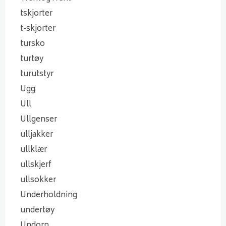
tskjorter
t-skjorter
tursko
turtøy
turutstyr
Ugg
Ull
Ullgenser
ulljakker
ullklær
ullskjerf
ullsokker
Underholdning
undertøy
Undorn