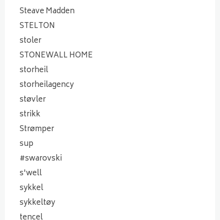
Steave Madden
STELTON
stoler
STONEWALL HOME
storheil
storheilagency
støvler
strikk
Strømper
sup
#swarovski
s'well
sykkel
sykkeltøy
tencel