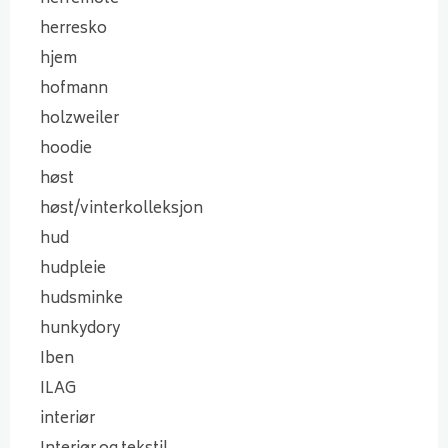
herresko
hjem
hofmann
holzweiler
hoodie
høst
høst/vinterkolleksjon
hud
hudpleie
hudsminke
hunkydory
Iben
ILAG
interiør