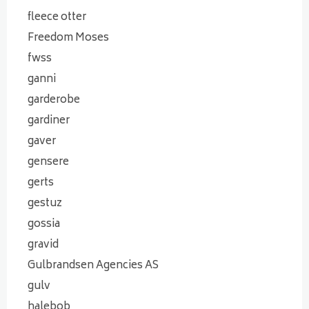
fleece otter
Freedom Moses
fwss
ganni
garderobe
gardiner
gaver
gensere
gerts
gestuz
gossia
gravid
Gulbrandsen Agencies AS
gulv
halebob