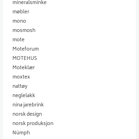
mineralsminke
møbler
mono
mosmosh
mote
Moteforum
MOTEHUS
Moteklær
moxtex
nattøy
neglelakk
nina jarebrink
norsk design
norsk produksjon
Nümph