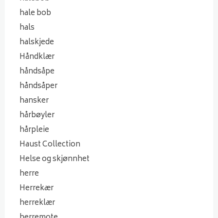
hale bob
hals
halskjede
Håndklær
håndsåpe
håndsåper
hansker
hårbøyler
hårpleie
Haust Collection
Helse og skjønnhet
herre
Herrekær
herreklær
herremote