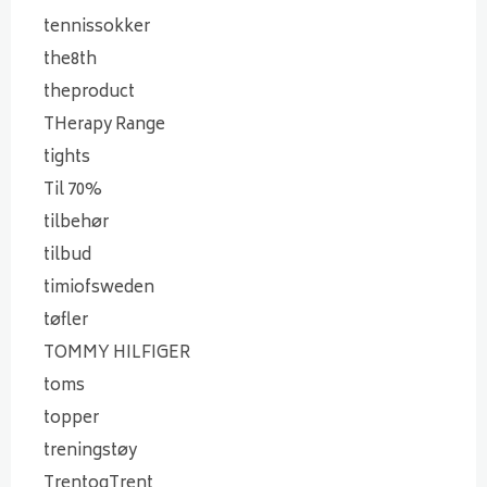
tennissokker
the8th
theproduct
THerapy Range
tights
Til 70%
tilbehør
tilbud
timiofsweden
tøfler
TOMMY HILFIGER
toms
topper
treningstøy
TrentogTrent