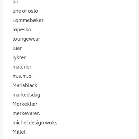
lin
line of oslo
Lommebøker
løpesko
loungewear
luer
lykter
malerier
m.a.m.b.
Mariablack
markedsdag
Merkeklær
merkevarer.
michel design woks
Millet