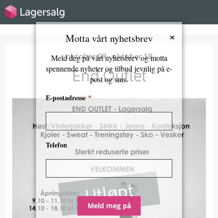
×
Motta vårt nyhetsbrev
oktober 09 - oktober 18
Meld deg på vårt nyhetsbrev og motta
spennende nyheter og tilbud jevnlig på e-
End Outlet
post og sms.
E-postadresse
*
Telefon
Utløpt