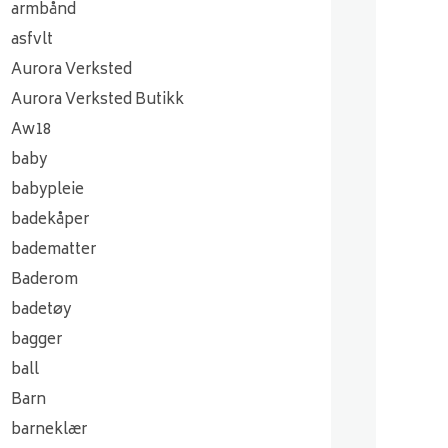
armbånd
asfvlt
Aurora Verksted
Aurora Verksted Butikk
Aw18
baby
babypleie
badekåper
badematter
Baderom
badetøy
bagger
ball
Barn
barneklær