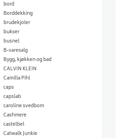
bord
Borddekking
brudekjoler
bukser
busnel
B-varesalg
Bygg, kjøkken og bad
CALVIN KLEIN
Camilla Pihl
caps
capslab
caroline svedbom
Cashmere
castelbel
Catwalk Junkie