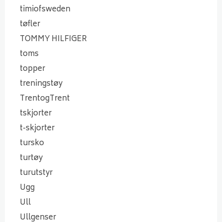
timiofsweden
tøfler
TOMMY HILFIGER
toms
topper
treningstøy
TrentogTrent
tskjorter
t-skjorter
tursko
turtøy
turutstyr
Ugg
Ull
Ullgenser