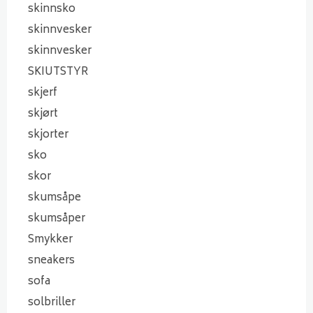
skinnsko
skinnvesker
skinnvesker
SKIUTSTYR
skjerf
skjørt
skjorter
sko
skor
skumsåpe
skumsåper
Smykker
sneakers
sofa
solbriller