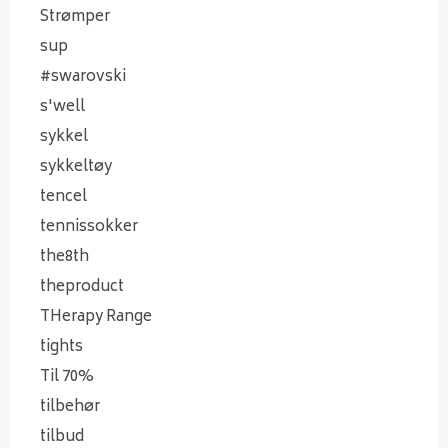
Strømper
sup
#swarovski
s'well
sykkel
sykkeltøy
tencel
tennissokker
the8th
theproduct
THerapy Range
tights
Til 70%
tilbehør
tilbud