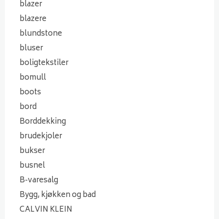
blazer
blazere
blundstone
bluser
boligtekstiler
bomull
boots
bord
Borddekking
brudekjoler
bukser
busnel
B-varesalg
Bygg, kjøkken og bad
CALVIN KLEIN