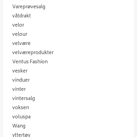
Vareprøvesalg
våtdrakt
velor
velour
velvære
velværeprodukter
Ventus Fashion
vesker
vinduer
vinter
vintersalg
voksen
voluspa
Wang
yttertøy