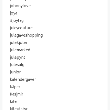
johnnylove
joya
#joytag
juicycouture
julegaveshopping
julekjoler
julemarked
julepynt
Julesalg
junior
kalendergaver
kåper
Kasjmir
kite
kiteutstyr