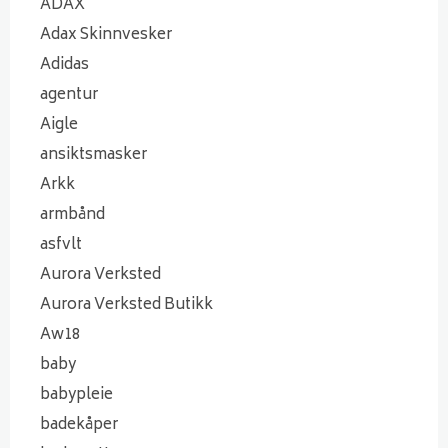
ADAX
Adax Skinnvesker
Adidas
agentur
Aigle
ansiktsmasker
Arkk
armbånd
asfvlt
Aurora Verksted
Aurora Verksted Butikk
Aw18
baby
babypleie
badekåper