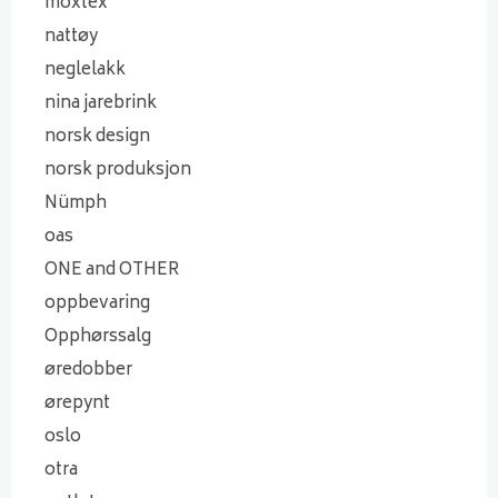
moxtex
nattøy
neglelakk
nina jarebrink
norsk design
norsk produksjon
Nümph
oas
ONE and OTHER
oppbevaring
Opphørssalg
øredobber
ørepynt
oslo
otra