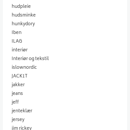
hudpleie
hudsminke
hunkydory
Iben
ILAG
interiør
Interiør og tekstil
islownordic
JACK1T
jakker
jeans
jeff
jenteklær
jersey
jim rickey