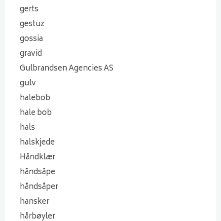
gerts
gestuz
gossia
gravid
Gulbrandsen Agencies AS
gulv
halebob
hale bob
hals
halskjede
Håndklær
håndsåpe
håndsåper
hansker
hårbøyler