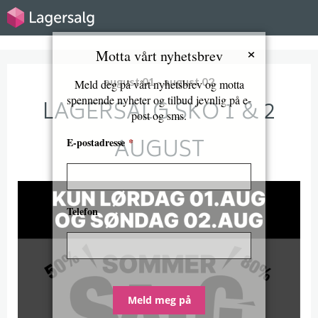
×
Motta vårt nyhetsbrev
august 01 - august 02
Meld deg på vårt nyhetsbrev og motta
spennende nyheter og tilbud jevnlig på e-
LAGERSALG SKO 1 & 2
post og sms.
AUGUST
E-postadresse
*
Telefon