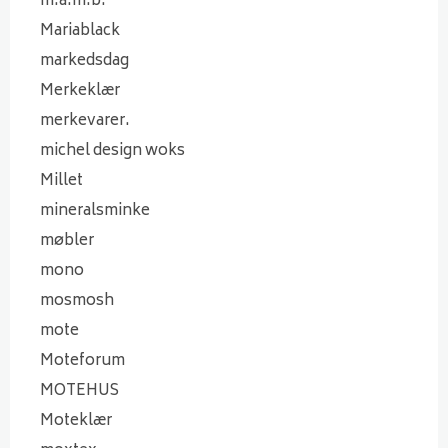
m.a.m.b.
Mariablack
markedsdag
Merkeklær
merkevarer.
michel design woks
Millet
mineralsminke
møbler
mono
mosmosh
mote
Moteforum
MOTEHUS
Moteklær