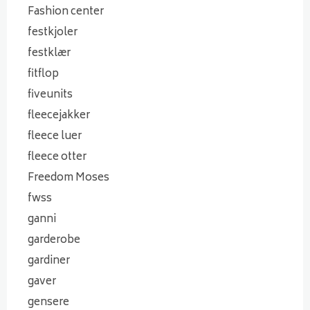
Fashion center
festkjoler
festklær
fitflop
fiveunits
fleecejakker
fleece luer
fleece otter
Freedom Moses
fwss
ganni
garderobe
gardiner
gaver
gensere