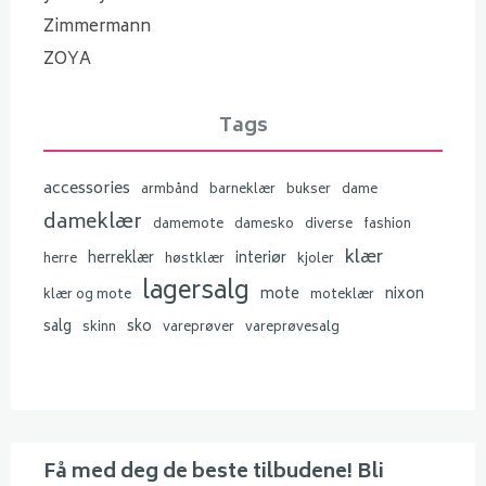
Zimmermann
ZOYA
Tags
accessories
armbånd
barneklær
bukser
dame
dameklær
damemote
damesko
diverse
fashion
klær
herreklær
interiør
herre
høstklær
kjoler
lagersalg
mote
nixon
klær og mote
moteklær
salg
sko
skinn
vareprøver
vareprøvesalg
Få med deg de beste tilbudene! Bli