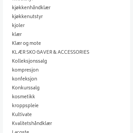
kjøkkenhåndklær
kjøkkenutstyr
kjoler
klær
Klær og mote
KLÆR SKO GAVER & ACCESSORIES
Kolleksjonssalg
kompresjon
konfeksjon
Konkurssalg
kosmetikk
kroppspleie
Kultivate
Kvalitetshåndklær
Lacoste