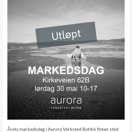
Utløpt
Årets markedsdag i Aurora Verksted Butikk finner sted