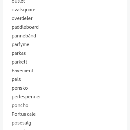
outlet
ovalsquare
overdeler
paddleboard
pannebånd
parfyme
parkas
parkett
Pavement
pels
pensko
perlespenner
poncho
Portus cale
posesalg