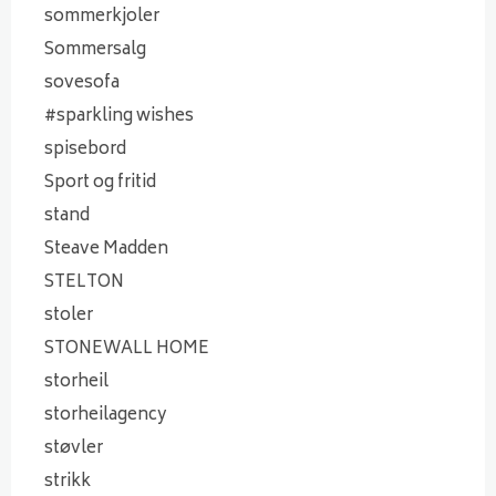
sommerkjoler
Sommersalg
sovesofa
#sparkling wishes
spisebord
Sport og fritid
stand
Steave Madden
STELTON
stoler
STONEWALL HOME
storheil
storheilagency
støvler
strikk