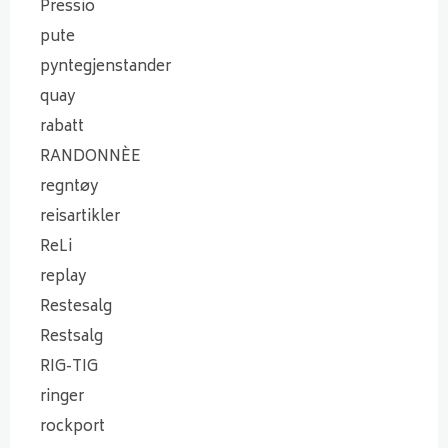
Pressio
pute
pyntegjenstander
quay
rabatt
RANDONNÈE
regntøy
reisartikler
ReLi
replay
Restesalg
Restsalg
RIG-TIG
ringer
rockport