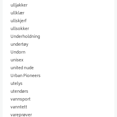
ulljakker
ullklær
ullskjerf
ullsokker
Underholdning
undertøy
Undorn
unisex
united nude
Urban Pioneers
utelys
utendørs
vannsport
vanntett
vareprøver