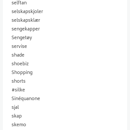
selftan
selskapskjoler
selskapsklær
sengekapper
Sengetøy
servise
shade
shoebiz
Shopping
shorts
#silke
Sinéquanone
sjal
skap
skemo