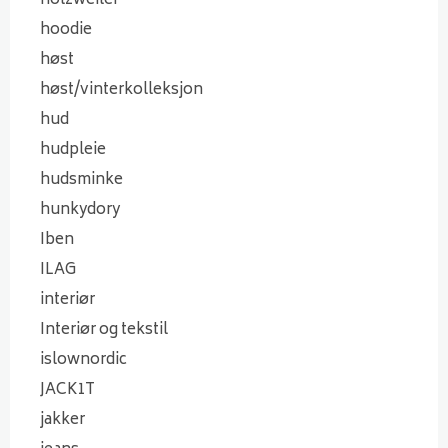
holzweiler
hoodie
høst
høst/vinterkolleksjon
hud
hudpleie
hudsminke
hunkydory
Iben
ILAG
interiør
Interiør og tekstil
islownordic
JACK1T
jakker