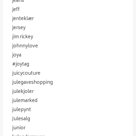
jeans
jeff
jenteklær
jersey
jim rickey
johnnylove
joya
#joytag
juicycouture
julegaveshopping
julekjoler
julemarked
julepynt
Julesalg
junior