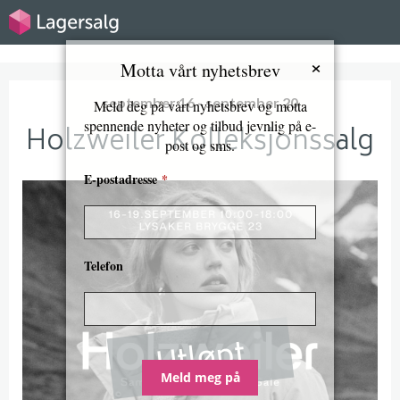
×
Motta vårt nyhetsbrev
september 16 - september 20
Meld deg på vårt nyhetsbrev og motta
spennende nyheter og tilbud jevnlig på e-
Holzweiler Kolleksjonssalg
post og sms.
E-postadresse
*
Telefon
Utløpt