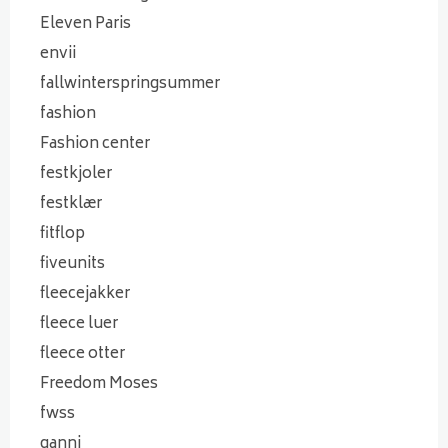
Eleven Paris
envii
fallwinterspringsummer
fashion
Fashion center
festkjoler
festklær
fitflop
fiveunits
fleecejakker
fleece luer
fleece otter
Freedom Moses
fwss
ganni