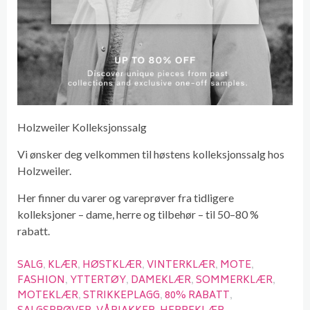
Holzweiler Kolleksjonssalg
Vi ønsker deg velkommen til høstens kolleksjonssalg hos
Holzweiler.
Her finner du varer og vareprøver fra tidligere
kolleksjoner – dame, herre og tilbehør – til 50–80 %
rabatt.
SALG
KLÆR
HØSTKLÆR
VINTERKLÆR
MOTE
FASHION
YTTERTØY
DAMEKLÆR
SOMMERKLÆR
MOTEKLÆR
STRIKKEPLAGG
80% RABATT