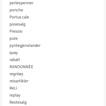
perlespenner
poncho
Portus cale
posesalg
Pressio
pute
pyntegjenstander
quay
rabatt
RANDONNÈE
regntøy
reisartikler
ReLi
replay
Restesalg