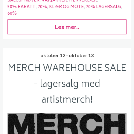
SALGSPRØVER
VÅRJAKKER
HERREKLÆR
50% RABATT
70%
KLÆR OG MOTE
70% LAGERSALG
60%
Les mer..
oktober 12 - oktober 13
MERCH WAREHOUSE SALE
- lagersalg med
artistmerch!