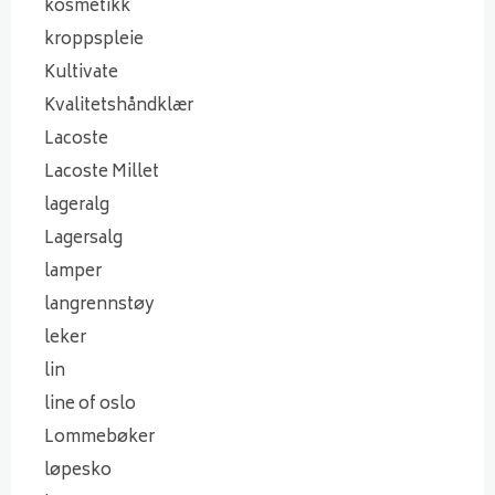
kosmetikk
kroppspleie
Kultivate
Kvalitetshåndklær
Lacoste
Lacoste Millet
lageralg
Lagersalg
lamper
langrennstøy
leker
lin
line of oslo
Lommebøker
løpesko