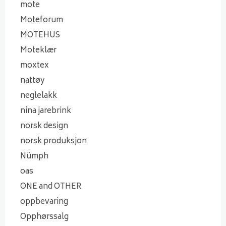
mote
Moteforum
MOTEHUS
Moteklær
moxtex
nattøy
neglelakk
nina jarebrink
norsk design
norsk produksjon
Nümph
oas
ONE and OTHER
oppbevaring
Opphørssalg