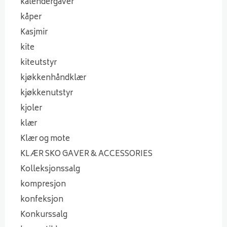
kalendergaver
kåper
Kasjmir
kite
kiteutstyr
kjøkkenhåndklær
kjøkkenutstyr
kjoler
klær
Klær og mote
KLÆR SKO GAVER & ACCESSORIES
Kolleksjonssalg
kompresjon
konfeksjon
Konkurssalg