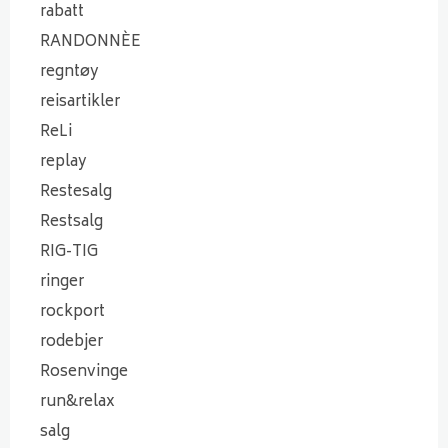
rabatt
RANDONNÈE
regntøy
reisartikler
ReLi
replay
Restesalg
Restsalg
RIG-TIG
ringer
rockport
rodebjer
Rosenvinge
run&relax
salg