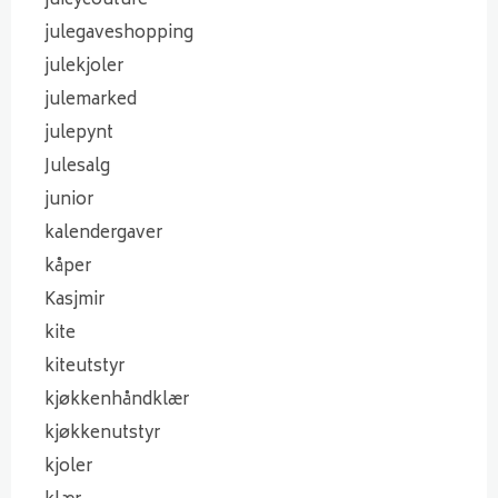
juicycouture
julegaveshopping
julekjoler
julemarked
julepynt
Julesalg
junior
kalendergaver
kåper
Kasjmir
kite
kiteutstyr
kjøkkenhåndklær
kjøkkenutstyr
kjoler