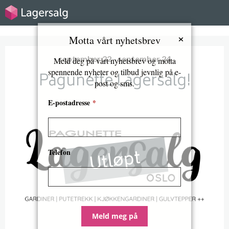
×
Motta vårt nyhetsbrev
september 22 - september 24
Meld deg på vårt nyhetsbrev og motta
spennende nyheter og tilbud jevnlig på e-
Pagunette Lagersalg!
post og sms.
E-postadresse
*
Utløpt
Telefon