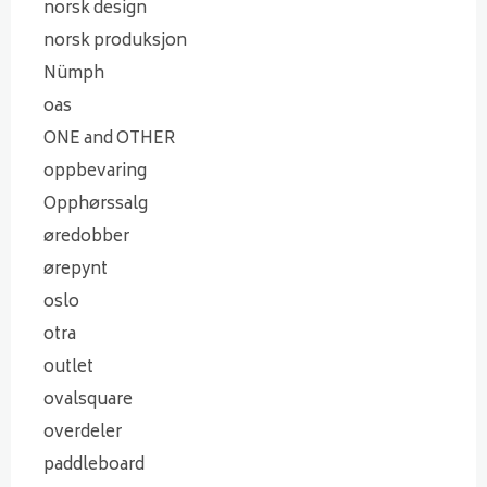
norsk design
norsk produksjon
Nümph
oas
ONE and OTHER
oppbevaring
Opphørssalg
øredobber
ørepynt
oslo
otra
outlet
ovalsquare
overdeler
paddleboard