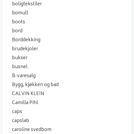
boligtekstiler
bomull
boots
bord
Borddekking
brudekjoler
bukser
busnel
B-varesalg
Bygg, kjøkken og bad
CALVIN KLEIN
Camilla Pihl
caps
capslab
caroline svedbom