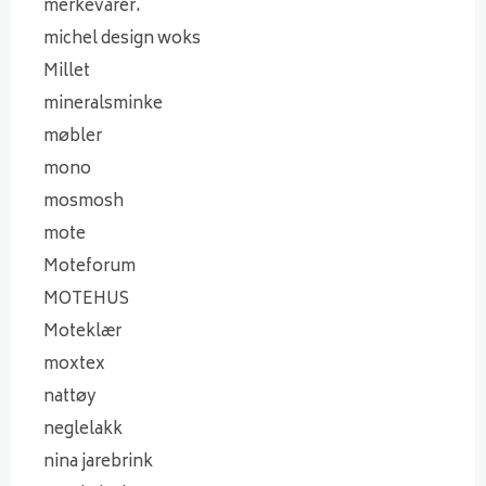
merkevarer.
michel design woks
Millet
mineralsminke
møbler
mono
mosmosh
mote
Moteforum
MOTEHUS
Moteklær
moxtex
nattøy
neglelakk
nina jarebrink