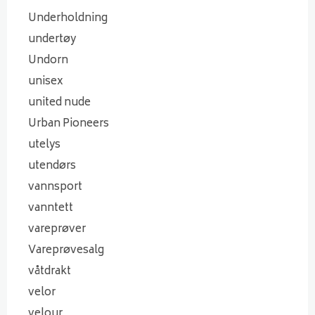
Underholdning
undertøy
Undorn
unisex
united nude
Urban Pioneers
utelys
utendørs
vannsport
vanntett
vareprøver
Vareprøvesalg
våtdrakt
velor
velour