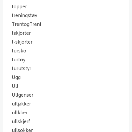
topper
treningstøy
TrentogTrent
tskjorter
t-skjorter
tursko
turtøy
turutstyr
Ugg
Ull
Ullgenser
ulljakker
ullklær
ullskjerf
ullsokker