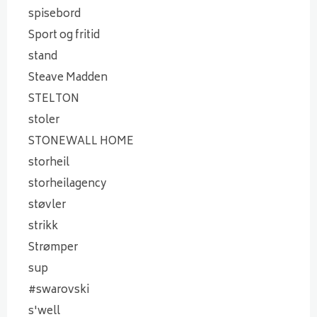
spisebord
Sport og fritid
stand
Steave Madden
STELTON
stoler
STONEWALL HOME
storheil
storheilagency
støvler
strikk
Strømper
sup
#swarovski
s'well