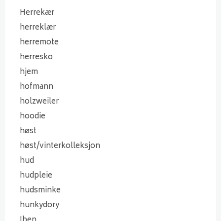
Herrekær
herreklær
herremote
herresko
hjem
hofmann
holzweiler
hoodie
høst
høst/vinterkolleksjon
hud
hudpleie
hudsminke
hunkydory
Iben