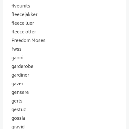
fiveunits
fleecejakker
fleece luer
fleece otter
Freedom Moses
fwss
ganni
garderobe
gardiner
gaver
gensere
gerts
gestuz
gossia
gravid