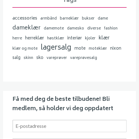
Tags
accessories
armbånd
barneklær
bukser
dame
dameklær
damemote
damesko
diverse
fashion
klær
herreklær
interiør
herre
høstklær
kjoler
lagersalg
mote
nixon
klær og mote
moteklær
salg
sko
skinn
vareprøver
vareprøvesalg
Få med deg de beste tilbudene! Bli
medlem, så holder vi deg oppdatert