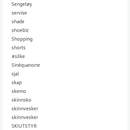
Sengetøy
servise
shade
shoebiz
Shopping
shorts
#silke
Sinéquanone
sjal
skap
skemo
skinnsko
skinnvesker
skinnvesker
SKIUTSTYR