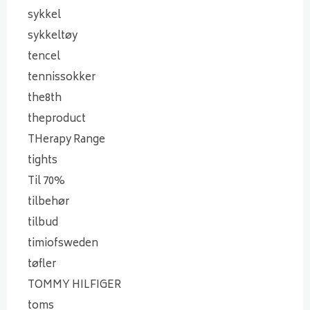
sykkel
sykkeltøy
tencel
tennissokker
the8th
theproduct
THerapy Range
tights
Til 70%
tilbehør
tilbud
timiofsweden
tøfler
TOMMY HILFIGER
toms