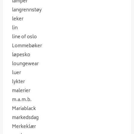
lamper
langrennstøy
leker
lin
line of oslo
Lommebøker
løpesko
loungewear
luer
lykter
malerier
m.a.m.b.
Mariablack
markedsdag
Merkeklær