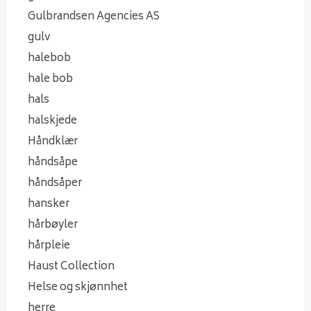
Gulbrandsen Agencies AS
gulv
halebob
hale bob
hals
halskjede
Håndklær
håndsåpe
håndsåper
hansker
hårbøyler
hårpleie
Haust Collection
Helse og skjønnhet
herre