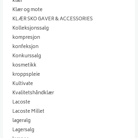
klær
Klær og mote
KLÆR SKO GAVER & ACCESSORIES
Kolleksjonssalg
kompresjon
konfeksjon
Konkurssalg
kosmetikk
kroppspleie
Kultivate
Kvalitetshåndklær
Lacoste
Lacoste Millet
lageralg
Lagersalg