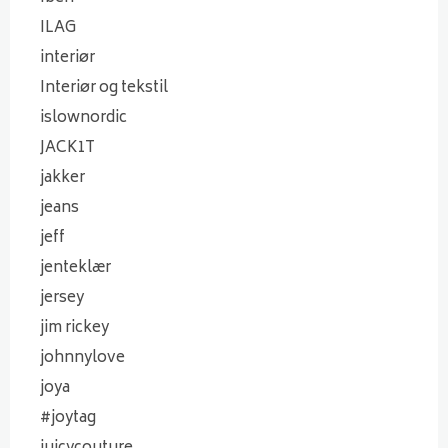
ILAG
interiør
Interiør og tekstil
islownordic
JACK1T
jakker
jeans
jeff
jenteklær
jersey
jim rickey
johnnylove
joya
#joytag