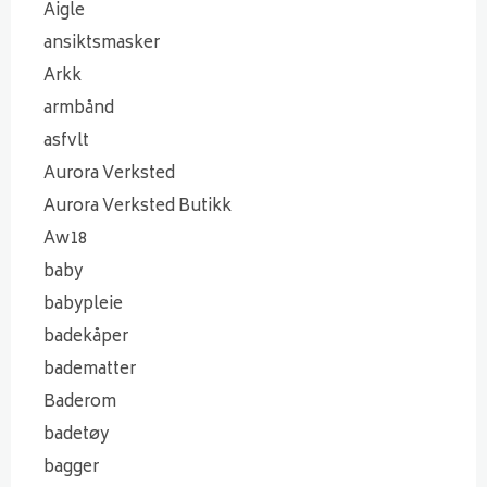
Aigle
ansiktsmasker
Arkk
armbånd
asfvlt
Aurora Verksted
Aurora Verksted Butikk
Aw18
baby
babypleie
badekåper
badematter
Baderom
badetøy
bagger