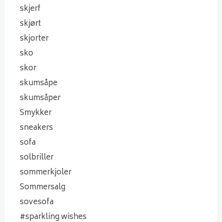
skjerf
skjørt
skjorter
sko
skor
skumsåpe
skumsåper
Smykker
sneakers
sofa
solbriller
sommerkjoler
Sommersalg
sovesofa
#sparkling wishes