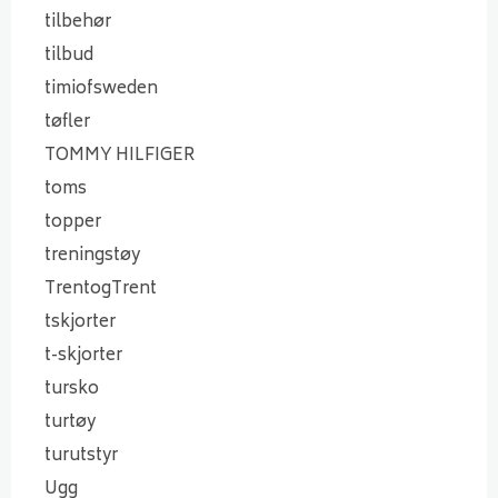
tilbehør
tilbud
timiofsweden
tøfler
TOMMY HILFIGER
toms
topper
treningstøy
TrentogTrent
tskjorter
t-skjorter
tursko
turtøy
turutstyr
Ugg