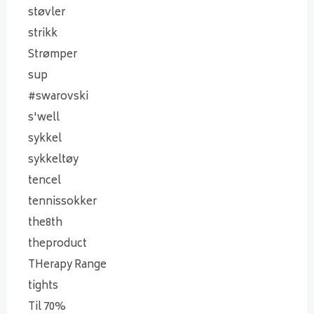
støvler
strikk
Strømper
sup
#swarovski
s'well
sykkel
sykkeltøy
tencel
tennissokker
the8th
theproduct
THerapy Range
tights
Til 70%