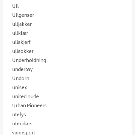
Ull
Ullgenser
ulljakker
ullklær
ullskjerf
ullsokker
Underholdning
undertøy
Undorn
unisex
united nude
Urban Pioneers
utelys
utendørs
vannsport