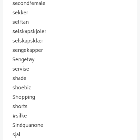
secondfemale
sekker
selftan
selskapskjoler
selskapsklær
sengekapper
Sengetøy
servise
shade
shoebiz
Shopping
shorts
#silke
Sinéquanone
sjal