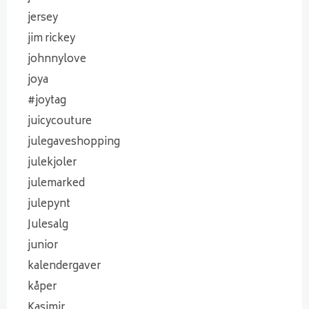
jersey
jim rickey
johnnylove
joya
#joytag
juicycouture
julegaveshopping
julekjoler
julemarked
julepynt
Julesalg
junior
kalendergaver
kåper
Kasjmir