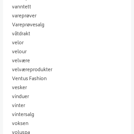
vanntett
vareprøver
Vareprøvesalg
våtdrakt
velor
velour
velvære
velværeprodukter
Ventus Fashion
vesker
vinduer
vinter
vintersalg
voksen
voluspa