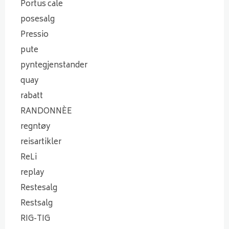
Portus cale
posesalg
Pressio
pute
pyntegjenstander
quay
rabatt
RANDONNÈE
regntøy
reisartikler
ReLi
replay
Restesalg
Restsalg
RIG-TIG