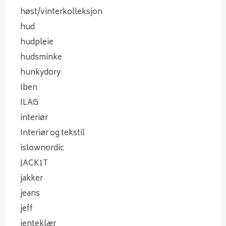
høst/vinterkolleksjon
hud
hudpleie
hudsminke
hunkydory
Iben
ILAG
interiør
Interiør og tekstil
islownordic
JACK1T
jakker
jeans
jeff
jenteklær