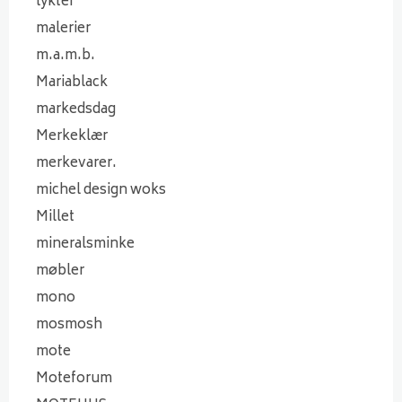
lykter
malerier
m.a.m.b.
Mariablack
markedsdag
Merkeklær
merkevarer.
michel design woks
Millet
mineralsminke
møbler
mono
mosmosh
mote
Moteforum