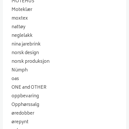
MOTEHUS
Moteklær
moxtex
nattøy
neglelakk
nina jarebrink
norsk design
norsk produksjon
Nümph
oas
ONE and OTHER
oppbevaring
Opphørssalg
øredobber
ørepynt