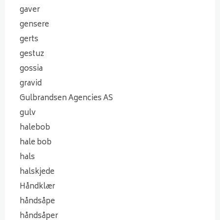
gaver
gensere
gerts
gestuz
gossia
gravid
Gulbrandsen Agencies AS
gulv
halebob
hale bob
hals
halskjede
Håndklær
håndsåpe
håndsåper