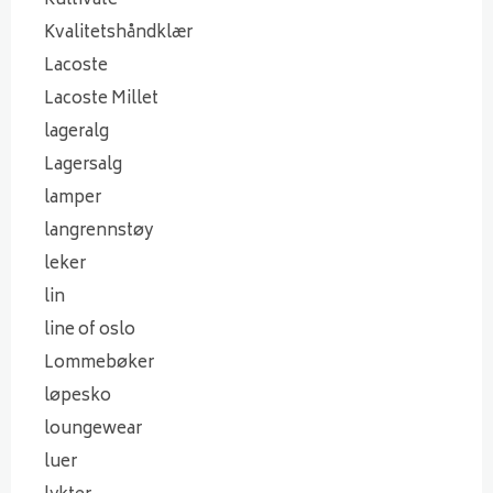
Kultivate
Kvalitetshåndklær
Lacoste
Lacoste Millet
lageralg
Lagersalg
lamper
langrennstøy
leker
lin
line of oslo
Lommebøker
løpesko
loungewear
luer