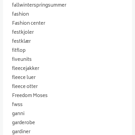
fallwinterspringsummer
fashion
Fashion center
festkjoler
festklær
fitflop
fiveunits
fleecejakker
fleece luer
fleece otter
Freedom Moses
fwss
ganni
garderobe
gardiner