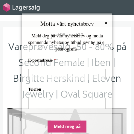
×
Motta vårt nyhetsbrev
mai 08 - mai 10
Meld deg på vårt nyhetsbrev og motta
spennende nyheter og tilbud jevnlig på e-
Vareprøvesalg -50 - 80% på
post og sms.
Second Female | Iben |
E-postadresse
*
Birgitte Herskind | Eleven
Telefon
Jewelry | Oval Square