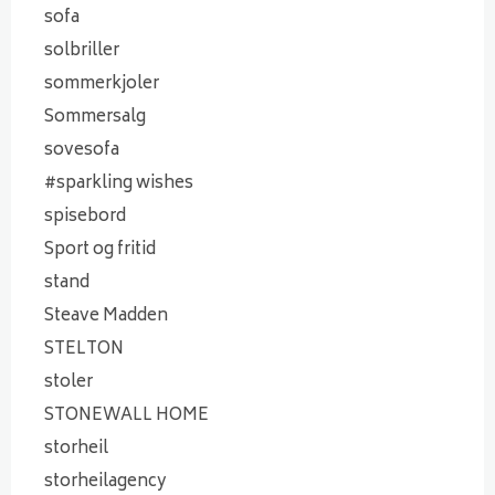
sofa
solbriller
sommerkjoler
Sommersalg
sovesofa
#sparkling wishes
spisebord
Sport og fritid
stand
Steave Madden
STELTON
stoler
STONEWALL HOME
storheil
storheilagency