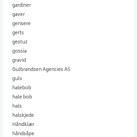
gardiner
gaver
gensere
gerts
gestuz
gossia
gravid
Gulbrandsen Agencies AS
gulv
halebob
hale bob
hals
halskjede
Håndklær
håndsåpe