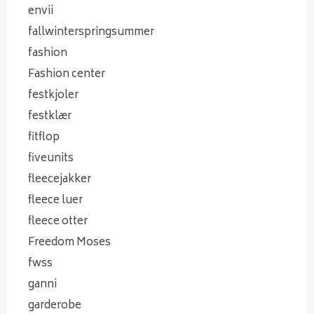
envii
fallwinterspringsummer
fashion
Fashion center
festkjoler
festklær
fitflop
fiveunits
fleecejakker
fleece luer
fleece otter
Freedom Moses
fwss
ganni
garderobe