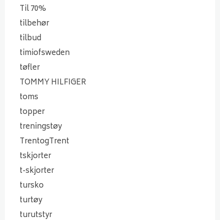
Til 70%
tilbehør
tilbud
timiofsweden
tøfler
TOMMY HILFIGER
toms
topper
treningstøy
TrentogTrent
tskjorter
t-skjorter
tursko
turtøy
turutstyr