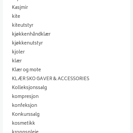
Kasjmir
kite
kiteutstyr
kjøkkenhåndklær
kjøkkenutstyr
kjoler
klær
Klær og mote
KLÆR SKO GAVER & ACCESSORIES
Kolleksjonssalg
kompresjon
konfeksjon
Konkurssalg
kosmetikk
kroppspleie