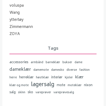
voluspa
Wang
yttertøy
Zimmermann
ZOYA
Tags
accessories
armbånd
barneklær
bukser
dame
dameklær
damemote
damesko
diverse
fashion
klær
herreklær
interiør
herre
høstklær
kjoler
lagersalg
mote
nixon
klær og mote
moteklær
salg
sko
skinn
vareprøver
vareprøvesalg