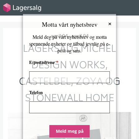
×
Motta vårt nyhetsbrev
april 04 - april 04
Meld deg på vårt nyhetsbrev og motta
spennende nyheter og tilbud jevnlig på e-
LAGERSALG MICHEL
post og sms.
DESIGN WORKS,
E-postadresse
*
CASTELBEL, ZOYA OG
Telefon
STONEWALL HOME