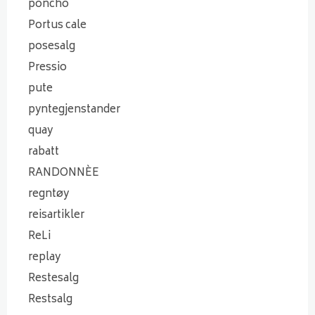
poncho
Portus cale
posesalg
Pressio
pute
pyntegjenstander
quay
rabatt
RANDONNÈE
regntøy
reisartikler
ReLi
replay
Restesalg
Restsalg