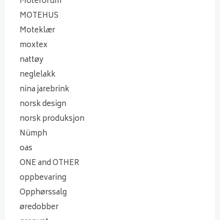
Moteforum
MOTEHUS
Moteklær
moxtex
nattøy
neglelakk
nina jarebrink
norsk design
norsk produksjon
Nümph
oas
ONE and OTHER
oppbevaring
Opphørssalg
øredobber