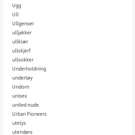
Ugg
Ull
Ullgenser
ulljakker
ullklær
ullskjerf
ullsokker
Underholdning
undertøy
Undorn
unisex
united nude
Urban Pioneers
utelys
utendørs