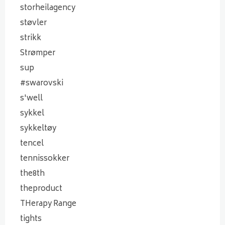
storheilagency
støvler
strikk
Strømper
sup
#swarovski
s'well
sykkel
sykkeltøy
tencel
tennissokker
the8th
theproduct
THerapy Range
tights