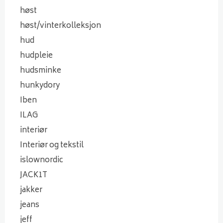
høst
høst/vinterkolleksjon
hud
hudpleie
hudsminke
hunkydory
Iben
ILAG
interiør
Interiør og tekstil
islownordic
JACK1T
jakker
jeans
jeff