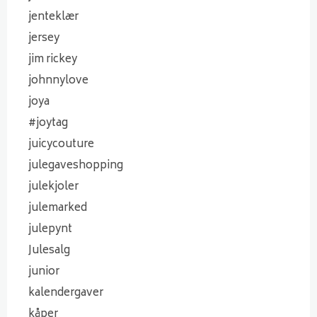
jenteklær
jersey
jim rickey
johnnylove
joya
#joytag
juicycouture
julegaveshopping
julekjoler
julemarked
julepynt
Julesalg
junior
kalendergaver
kåper