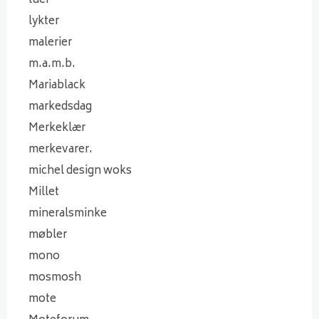
luer
lykter
malerier
m.a.m.b.
Mariablack
markedsdag
Merkeklær
merkevarer.
michel design woks
Millet
mineralsminke
møbler
mono
mosmosh
mote