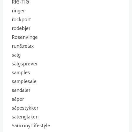
RIG-TIG
ringer
rockport
rodebjer
Rosenvinge
run&relax
salg
salgsprøver
samples
samplesale
sandaler
såper
såpestykker
satenglaken
Saucony Lifestyle