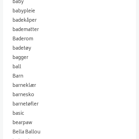
baby
babypleie
badekåper
badematter
Baderom
badetøy
bagger
ball
Barn
barneklær
barnesko
barnetøfler
basic
bearpaw
Bella Ballou