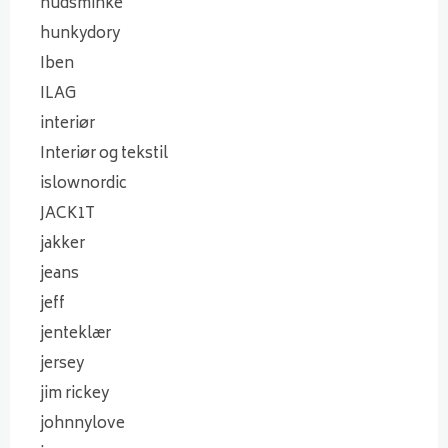
hudsminke
hunkydory
Iben
ILAG
interiør
Interiør og tekstil
islownordic
JACK1T
jakker
jeans
jeff
jenteklær
jersey
jim rickey
johnnylove