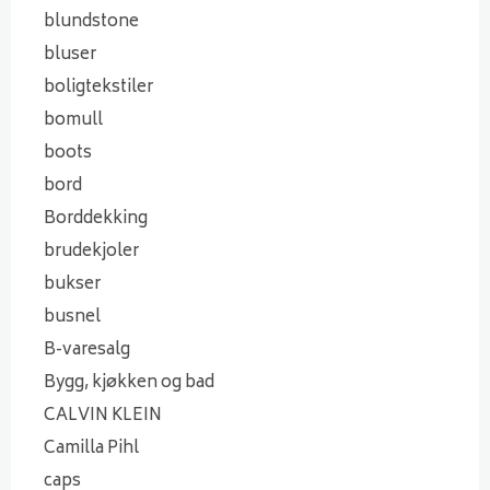
blundstone
bluser
boligtekstiler
bomull
boots
bord
Borddekking
brudekjoler
bukser
busnel
B-varesalg
Bygg, kjøkken og bad
CALVIN KLEIN
Camilla Pihl
caps