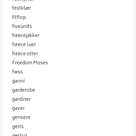
festklær
fitflop
fiveunits
fleecejakker
fleece luer
fleece otter
Freedom Moses
fwss
ganni
garderobe
gardiner
gaver
gensere
gerts