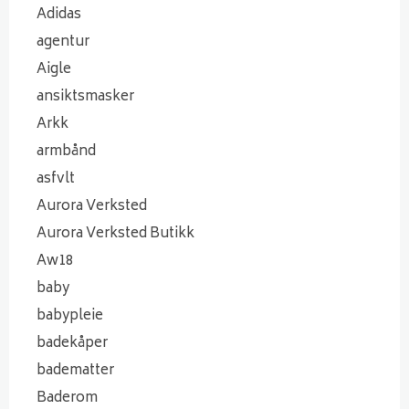
Adidas
agentur
Aigle
ansiktsmasker
Arkk
armbånd
asfvlt
Aurora Verksted
Aurora Verksted Butikk
Aw18
baby
babypleie
badekåper
badematter
Baderom