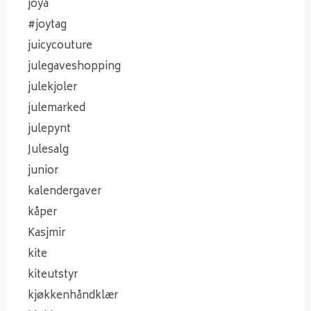
joya
#joytag
juicycouture
julegaveshopping
julekjoler
julemarked
julepynt
Julesalg
junior
kalendergaver
kåper
Kasjmir
kite
kiteutstyr
kjøkkenhåndklær