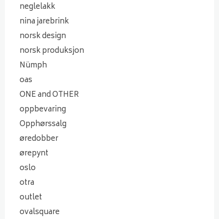
neglelakk
nina jarebrink
norsk design
norsk produksjon
Nümph
oas
ONE and OTHER
oppbevaring
Opphørssalg
øredobber
ørepynt
oslo
otra
outlet
ovalsquare