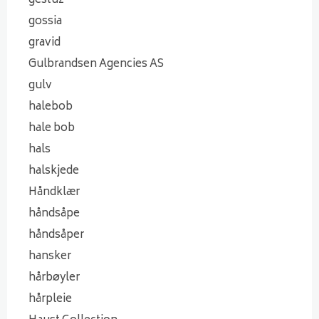
gestuz
gossia
gravid
Gulbrandsen Agencies AS
gulv
halebob
hale bob
hals
halskjede
Håndklær
håndsåpe
håndsåper
hansker
hårbøyler
hårpleie