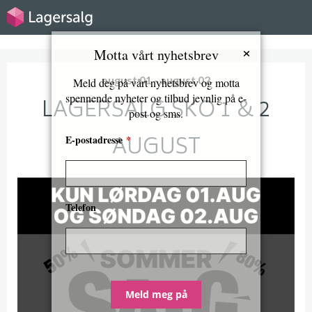
×
Motta vårt nyhetsbrev
august 01 - august 02
Meld deg på vårt nyhetsbrev og motta
spennende nyheter og tilbud jevnlig på e-
LAGERSALG SKO 1 & 2
post og sms.
AUGUST
E-postadresse
*
Telefon