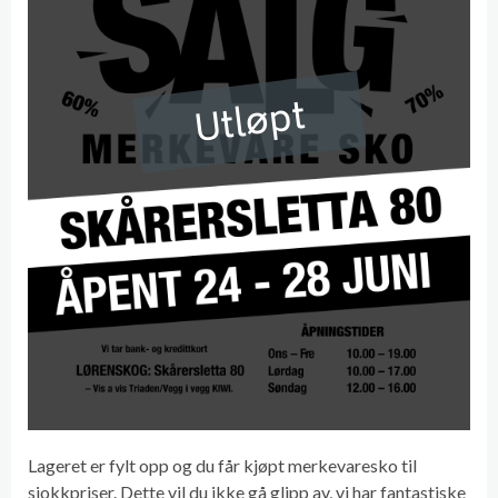
Utløpt
Lageret er fylt opp og du får kjøpt merkevaresko til
sjokkpriser. Dette vil du ikke gå glipp av, vi har fantastiske