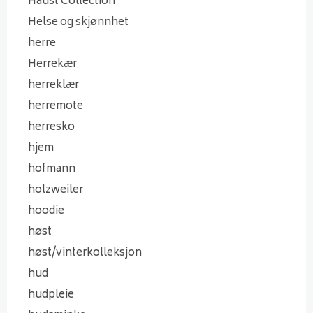
Haust Collection
Helse og skjønnhet
herre
Herrekær
herreklær
herremote
herresko
hjem
hofmann
holzweiler
hoodie
høst
høst/vinterkolleksjon
hud
hudpleie