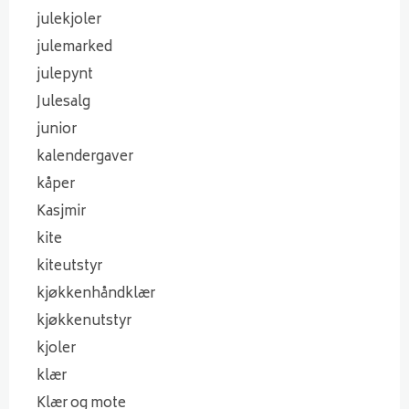
julekjoler
julemarked
julepynt
Julesalg
junior
kalendergaver
kåper
Kasjmir
kite
kiteutstyr
kjøkkenhåndklær
kjøkkenutstyr
kjoler
klær
Klær og mote