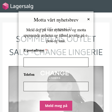
×
Motta vårt nyhetsbrev
mai 07 - august 21
Meld deg på vårt nyhetsbrev og motta
spennende nyheter og tilbud jevnlig på e-
SOMMERENS OUTLET
post og sms.
SALG -CHANGE LINGERIE
E-postadresse
*
Telefon