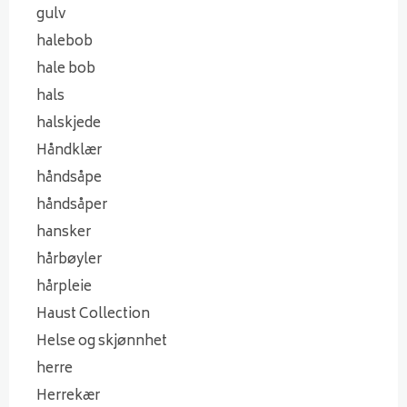
gulv
halebob
hale bob
hals
halskjede
Håndklær
håndsåpe
håndsåper
hansker
hårbøyler
hårpleie
Haust Collection
Helse og skjønnhet
herre
Herrekær