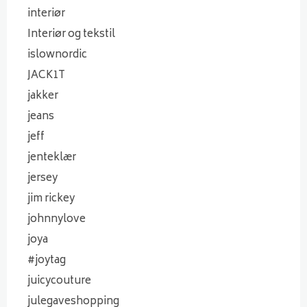
interiør
Interiør og tekstil
islownordic
JACK1T
jakker
jeans
jeff
jenteklær
jersey
jim rickey
johnnylove
joya
#joytag
juicycouture
julegaveshopping