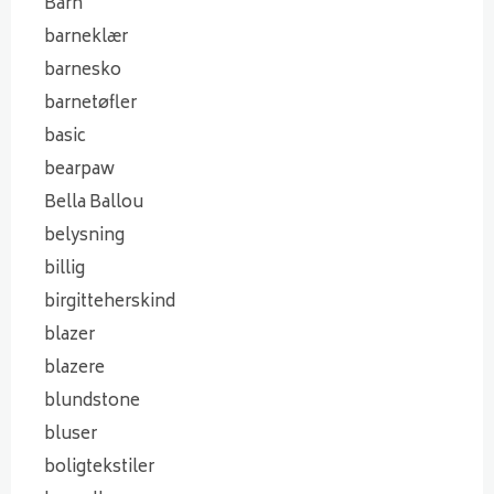
Barn
barneklær
barnesko
barnetøfler
basic
bearpaw
Bella Ballou
belysning
billig
birgitteherskind
blazer
blazere
blundstone
bluser
boligtekstiler