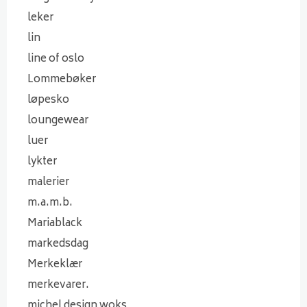
leker
lin
line of oslo
Lommebøker
løpesko
loungewear
luer
lykter
malerier
m.a.m.b.
Mariablack
markedsdag
Merkeklær
merkevarer.
michel design woks