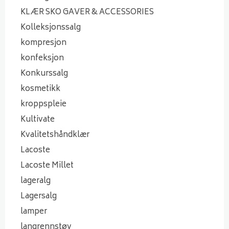
KLÆR SKO GAVER & ACCESSORIES
Kolleksjonssalg
kompresjon
konfeksjon
Konkurssalg
kosmetikk
kroppspleie
Kultivate
Kvalitetshåndklær
Lacoste
Lacoste Millet
lageralg
Lagersalg
lamper
langrennstøy