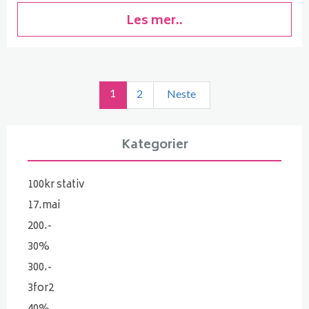
Les mer..
1
2
Neste
Kategorier
100kr stativ
17.mai
200.-
30%
300.-
3for2