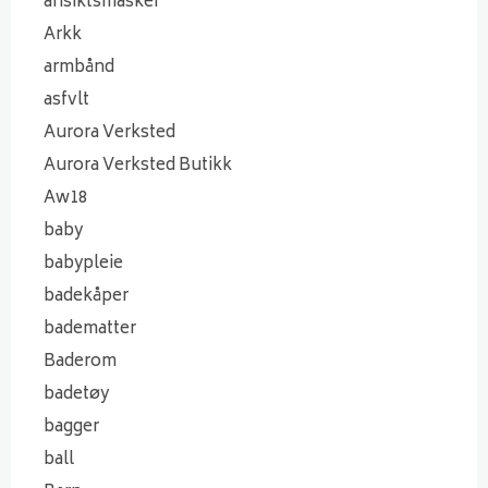
ansiktsmasker
Arkk
armbånd
asfvlt
Aurora Verksted
Aurora Verksted Butikk
Aw18
baby
babypleie
badekåper
badematter
Baderom
badetøy
bagger
ball