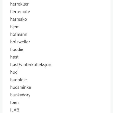
herreklær
herremote
herresko
hjem
hofmann
holzweiler
hoodie
høst
høst/vinterkolleksjon
hud
hudpleie
hudsminke
hunkydory
Iben
ILAG