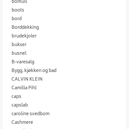
bomull
boots
bord
Borddekking
brudekjoler
bukser
busnel
B-varesalg
Bygg, kjøkken og bad
CALVIN KLEIN
Camilla Pihl
caps
capslab
caroline svedbom
Cashmere