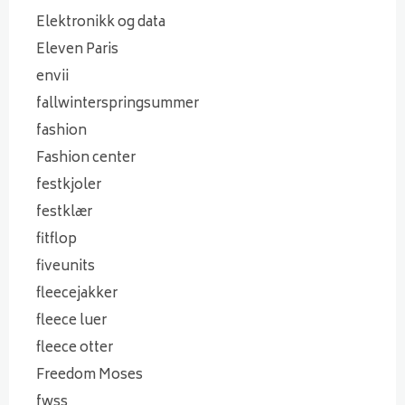
Elektronikk og data
Eleven Paris
envii
fallwinterspringsummer
fashion
Fashion center
festkjoler
festklær
fitflop
fiveunits
fleecejakker
fleece luer
fleece otter
Freedom Moses
fwss