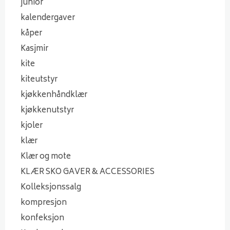
junior
kalendergaver
kåper
Kasjmir
kite
kiteutstyr
kjøkkenhåndklær
kjøkkenutstyr
kjoler
klær
Klær og mote
KLÆR SKO GAVER & ACCESSORIES
Kolleksjonssalg
kompresjon
konfeksjon