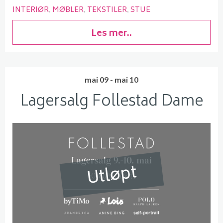
INTERIØR
MØBLER
TEKSTILER
STUE
Les mer..
mai 09 - mai 10
Lagersalg Follestad Dame
Utløpt