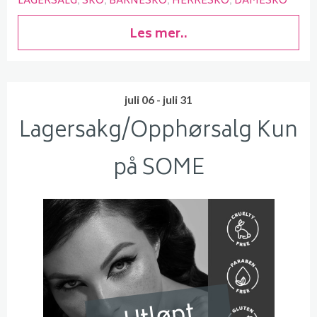
LAGERSALG
SKO
BARNESKO
HERRESKO
DAMESKO
Les mer..
juli 06 - juli 31
Lagersakg/Opphørsalg Kun
på SOME