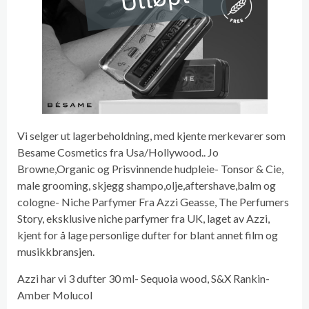
Utløpt
Vi selger ut lagerbeholdning, med kjente merkevarer som
Besame Cosmetics fra Usa/Hollywood.. Jo
Browne,Organic og Prisvinnende hudpleie- Tonsor & Cie,
male grooming, skjegg shampo,olje,aftershave,balm og
cologne- Niche Parfymer Fra Azzi Geasse, The Perfumers
Story, eksklusive niche parfymer fra UK, laget av Azzi,
kjent for å lage personlige dufter for blant annet film og
musikkbransjen.
Azzi har vi 3 dufter 30 ml- Sequoia wood, S&X Rankin-
Amber Molucol