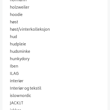
hofmann
holzweiler
hoodie
høst
høst/vinterkolleksjon
hud
hudpleie
hudsminke
hunkydory
Iben
ILAG
interiør
Interiør og tekstil
islownordic
JACK1T