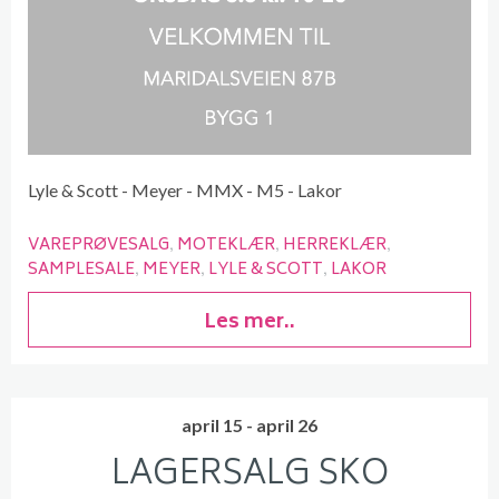
Lyle & Scott - Meyer - MMX - M5 - Lakor
VAREPRØVESALG
MOTEKLÆR
HERREKLÆR
SAMPLESALE
MEYER
LYLE & SCOTT
LAKOR
Les mer..
april 15 - april 26
LAGERSALG SKO