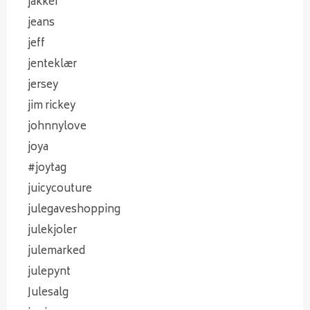
jakker
jeans
jeff
jenteklær
jersey
jim rickey
johnnylove
joya
#joytag
juicycouture
julegaveshopping
julekjoler
julemarked
julepynt
Julesalg