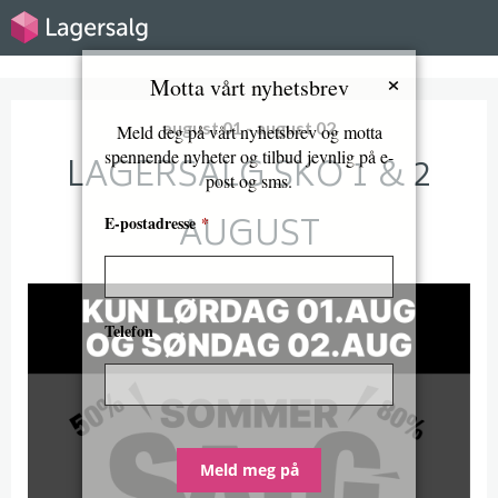
×
Motta vårt nyhetsbrev
august 01 - august 02
Meld deg på vårt nyhetsbrev og motta
spennende nyheter og tilbud jevnlig på e-
LAGERSALG SKO 1 & 2
post og sms.
AUGUST
E-postadresse
*
Telefon