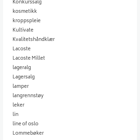
Konkurssalg
kosmetikk
kroppspleie
Kultivate
Kvalitetshåndklær
Lacoste
Lacoste Millet
lageralg
Lagersalg
lamper
langrennstøy
leker
lin
line of oslo
Lommebøker