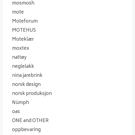
mosmosh
mote
Moteforum
MOTEHUS
Moteklær
moxtex
nattøy
neglelakk
nina jarebrink
norsk design
norsk produksjon
Nümph
oas
ONE and OTHER
oppbevaring