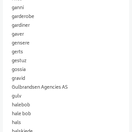
ganni
garderobe
gardiner
gaver
gensere
gerts
gestuz
gossia
gravid
Gulbrandsen Agencies AS
gulv
halebob
hale bob
hals
halskjede