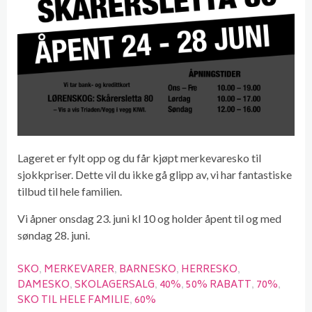
Lageret er fylt opp og du får kjøpt merkevaresko til
sjokkpriser. Dette vil du ikke gå glipp av, vi har fantastiske
tilbud til hele familien.
Vi åpner onsdag 23. juni kl 10 og holder åpent til og med
søndag 28. juni.
SKO
MERKEVARER
BARNESKO
HERRESKO
DAMESKO
SKOLAGERSALG
40%
50% RABATT
70%
SKO TIL HELE FAMILIE
60%