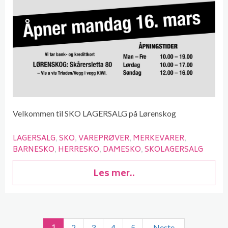
Velkommen til SKO LAGERSALG på Lørenskog
LAGERSALG
SKO
VAREPRØVER
MERKEVARER
BARNESKO
HERRESKO
DAMESKO
SKOLAGERSALG
Les mer..
1
2
3
4
5
Neste