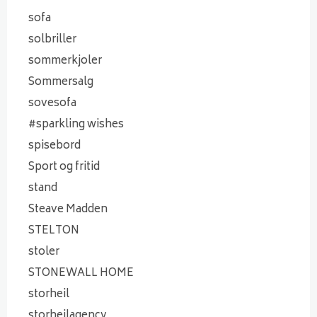
sofa
solbriller
sommerkjoler
Sommersalg
sovesofa
#sparkling wishes
spisebord
Sport og fritid
stand
Steave Madden
STELTON
stoler
STONEWALL HOME
storheil
storheilagency