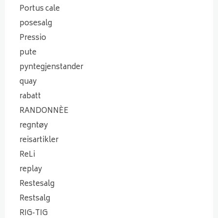
Portus cale
posesalg
Pressio
pute
pyntegjenstander
quay
rabatt
RANDONNÈE
regntøy
reisartikler
ReLi
replay
Restesalg
Restsalg
RIG-TIG