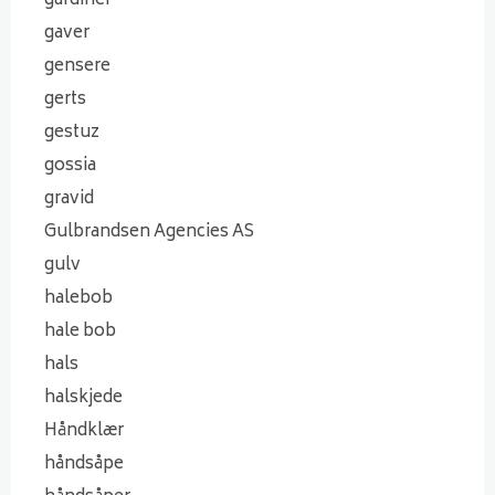
gardiner
gaver
gensere
gerts
gestuz
gossia
gravid
Gulbrandsen Agencies AS
gulv
halebob
hale bob
hals
halskjede
Håndklær
håndsåpe