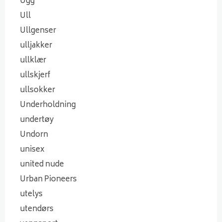
Ugg
Ull
Ullgenser
ulljakker
ullklær
ullskjerf
ullsokker
Underholdning
undertøy
Undorn
unisex
united nude
Urban Pioneers
utelys
utendørs