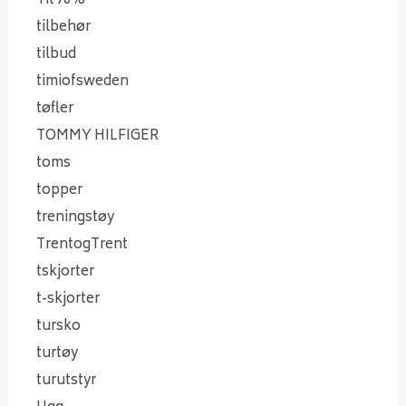
Til 70%
tilbehør
tilbud
timiofsweden
tøfler
TOMMY HILFIGER
toms
topper
treningstøy
TrentogTrent
tskjorter
t-skjorter
tursko
turtøy
turutstyr