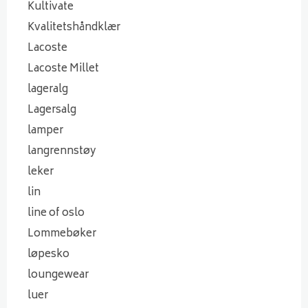
Kultivate
Kvalitetshåndklær
Lacoste
Lacoste Millet
lageralg
Lagersalg
lamper
langrennstøy
leker
lin
line of oslo
Lommebøker
løpesko
loungewear
luer