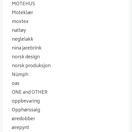
MOTEHUS
Moteklær
moxtex
nattøy
neglelakk
nina jarebrink
norsk design
norsk produksjon
Nümph
oas
ONE and OTHER
oppbevaring
Opphørssalg
øredobber
ørepynt