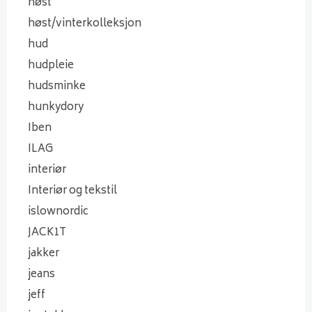
høst
høst/vinterkolleksjon
hud
hudpleie
hudsminke
hunkydory
Iben
ILAG
interiør
Interiør og tekstil
islownordic
JACK1T
jakker
jeans
jeff