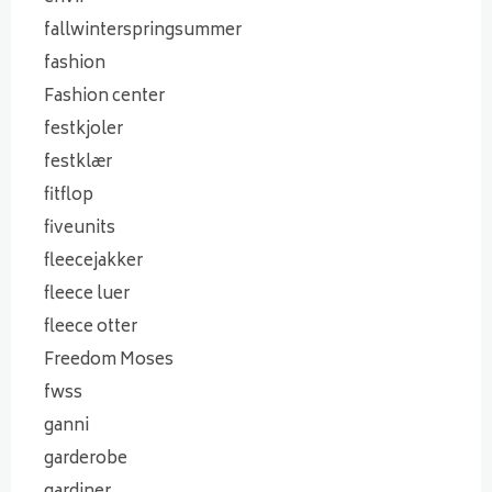
fallwinterspringsummer
fashion
Fashion center
festkjoler
festklær
fitflop
fiveunits
fleecejakker
fleece luer
fleece otter
Freedom Moses
fwss
ganni
garderobe