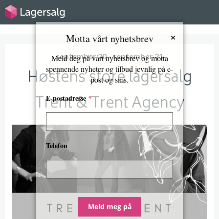
×
Motta vårt nyhetsbrev
september 20 - september 21
Meld deg på vårt nyhetsbrev og motta
spennende nyheter og tilbud jevnlig på e-
Høstens store lagersalg
post og sms.
Trent & Trent Agency
E-postadresse
*
Telefon