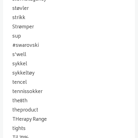
støvler
strikk
Strømper
sup
#swarovski
s'well
sykkel
sykkeltøy
tencel
tennissokker
the8th
theproduct
THerapy Range
tights