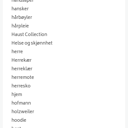
håndsåper
hansker
hårbøyler
hårpleie
Haust Collection
Helse og skjønnhet
herre
Herrekær
herreklær
herremote
herresko
hjem
hofmann
holzweiler
hoodie