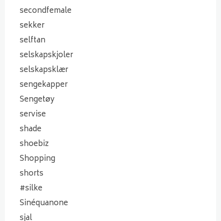
secondfemale
sekker
selftan
selskapskjoler
selskapsklær
sengekapper
Sengetøy
servise
shade
shoebiz
Shopping
shorts
#silke
Sinéquanone
sjal