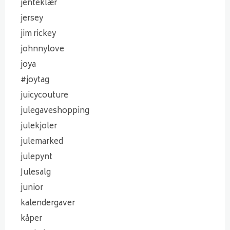
jenteklær
jersey
jim rickey
johnnylove
joya
#joytag
juicycouture
julegaveshopping
julekjoler
julemarked
julepynt
Julesalg
junior
kalendergaver
kåper