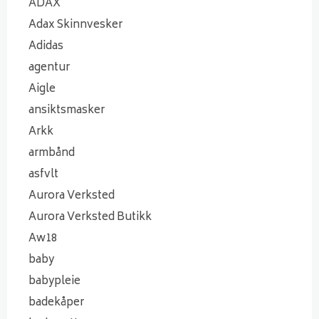
ADAX
Adax Skinnvesker
Adidas
agentur
Aigle
ansiktsmasker
Arkk
armbånd
asfvlt
Aurora Verksted
Aurora Verksted Butikk
Aw18
baby
babypleie
badekåper