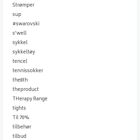
Strømper
sup
#swarovski
s'well
sykkel
sykkeltøy
tencel
tennissokker
the8th
theproduct
THerapy Range
tights
Til 70%
tilbehør
tilbud