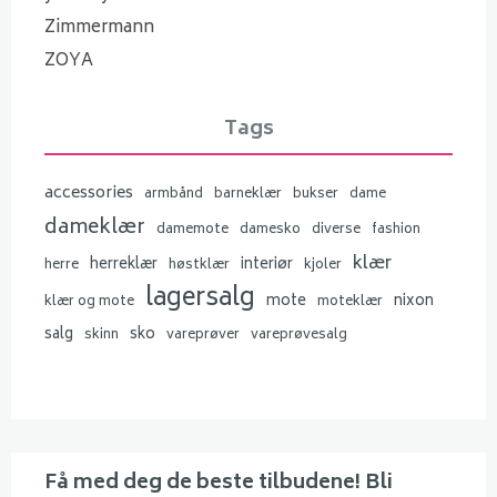
Zimmermann
ZOYA
Tags
accessories
armbånd
barneklær
bukser
dame
dameklær
damemote
damesko
diverse
fashion
klær
herreklær
interiør
herre
høstklær
kjoler
lagersalg
mote
nixon
klær og mote
moteklær
salg
sko
skinn
vareprøver
vareprøvesalg
Få med deg de beste tilbudene! Bli