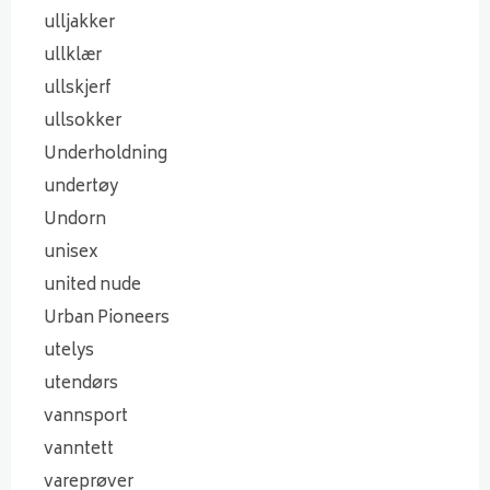
ulljakker
ullklær
ullskjerf
ullsokker
Underholdning
undertøy
Undorn
unisex
united nude
Urban Pioneers
utelys
utendørs
vannsport
vanntett
vareprøver