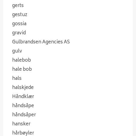
gerts
gestuz
gossia
gravid
Gulbrandsen Agencies AS
gulv
halebob
hale bob
hals
halskjede
Håndklær
håndsåpe
håndsåper
hansker
hårbøyler