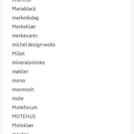
m.a.m.b.
Mariablack
markedsdag
Merkeklær
merkevarer.
michel design woks
Millet
mineralsminke
møbler
mono
mosmosh
mote
Moteforum
MOTEHUS
Moteklær