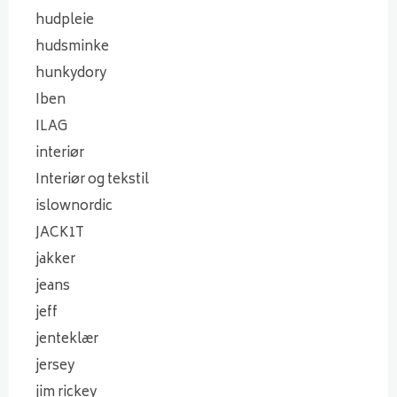
hudpleie
hudsminke
hunkydory
Iben
ILAG
interiør
Interiør og tekstil
islownordic
JACK1T
jakker
jeans
jeff
jenteklær
jersey
jim rickey