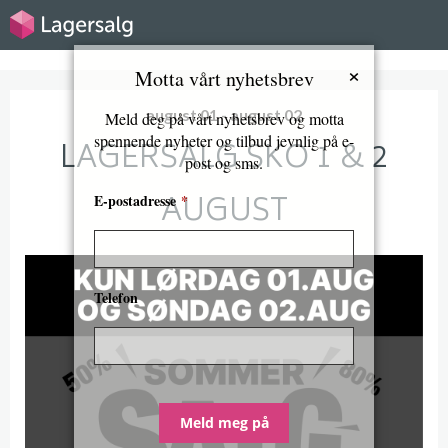
×
Motta vårt nyhetsbrev
august 01 - august 02
Meld deg på vårt nyhetsbrev og motta
spennende nyheter og tilbud jevnlig på e-
LAGERSALG SKO 1 & 2
post og sms.
AUGUST
E-postadresse
*
Telefon