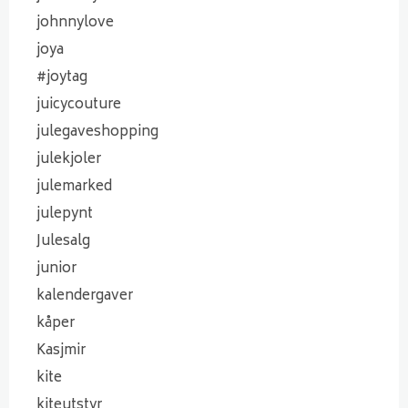
johnnylove
joya
#joytag
juicycouture
julegaveshopping
julekjoler
julemarked
julepynt
Julesalg
junior
kalendergaver
kåper
Kasjmir
kite
kiteutstyr