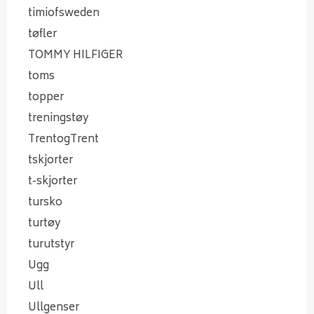
timiofsweden
tøfler
TOMMY HILFIGER
toms
topper
treningstøy
TrentogTrent
tskjorter
t-skjorter
tursko
turtøy
turutstyr
Ugg
Ull
Ullgenser