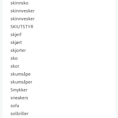
skinnsko
skinnvesker
skinnvesker
SKIUTSTYR
skjerf
skjørt
skjorter
sko
skor
skumsåpe
skumsåper
Smykker
sneakers
sofa
solbriller