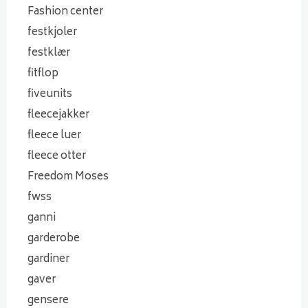
Fashion center
festkjoler
festklær
fitflop
fiveunits
fleecejakker
fleece luer
fleece otter
Freedom Moses
fwss
ganni
garderobe
gardiner
gaver
gensere