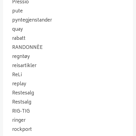
Pressio
pute
pyntegjenstander
quay
rabatt
RANDONNÈE
regntøy
reisartikler
ReLi
replay
Restesalg
Restsalg
RIG-TIG
ringer
rockport