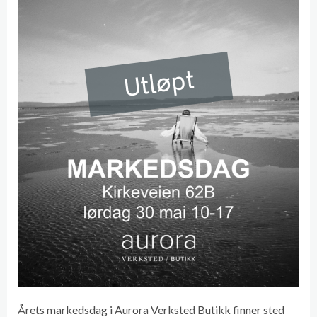
Utløpt
Årets markedsdag i Aurora Verksted Butikk finner sted