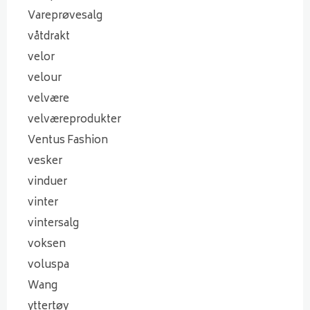
Vareprøvesalg
våtdrakt
velor
velour
velvære
velværeprodukter
Ventus Fashion
vesker
vinduer
vinter
vintersalg
voksen
voluspa
Wang
yttertøy