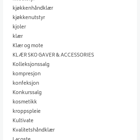
kjøkkenhåndklær
kjøkkenutstyr
kjoler
klær
Klær og mote
KLÆR SKO GAVER & ACCESSORIES
Kolleksjonssalg
kompresjon
konfeksjon
Konkurssalg
kosmetikk
kroppspleie
Kultivate
Kvalitetshåndklær
Lacoste