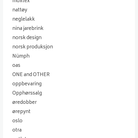
moxtex
nattøy
neglelakk
nina jarebrink
norsk design
norsk produksjon
Nümph
oas
ONE and OTHER
oppbevaring
Opphørssalg
øredobber
ørepynt
oslo
otra