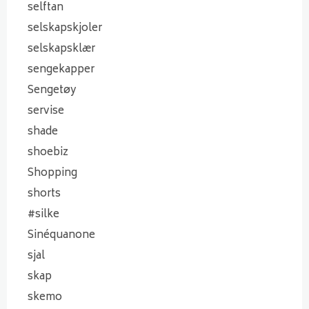
selftan
selskapskjoler
selskapsklær
sengekapper
Sengetøy
servise
shade
shoebiz
Shopping
shorts
#silke
Sinéquanone
sjal
skap
skemo