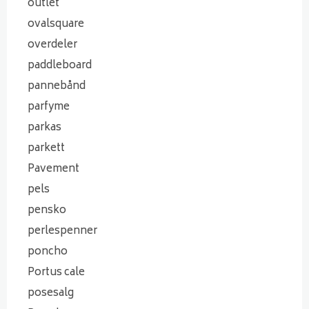
outlet
ovalsquare
overdeler
paddleboard
pannebånd
parfyme
parkas
parkett
Pavement
pels
pensko
perlespenner
poncho
Portus cale
posesalg