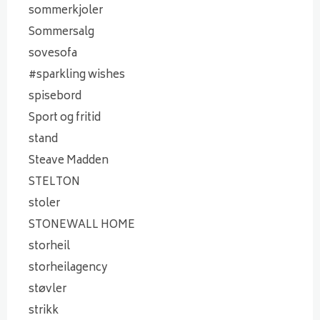
sommerkjoler
Sommersalg
sovesofa
#sparkling wishes
spisebord
Sport og fritid
stand
Steave Madden
STELTON
stoler
STONEWALL HOME
storheil
storheilagency
støvler
strikk