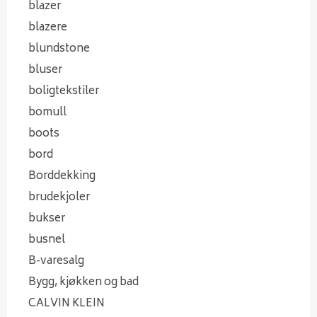
blazer
blazere
blundstone
bluser
boligtekstiler
bomull
boots
bord
Borddekking
brudekjoler
bukser
busnel
B-varesalg
Bygg, kjøkken og bad
CALVIN KLEIN