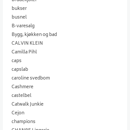
brudekjoler
bukser
busnel
B-varesalg
Bygg, kjøkken og bad
CALVIN KLEIN
Camilla Pihl
caps
capslab
caroline svedbom
Cashmere
castelbel
Catwalk Junkie
Cejon
champions