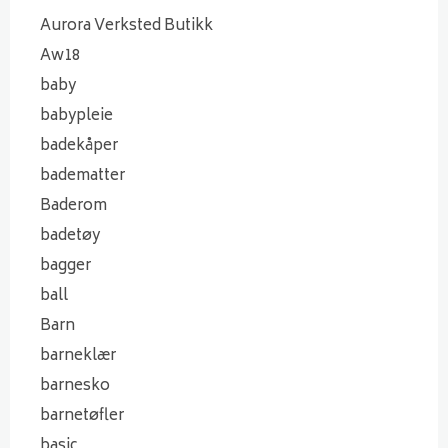
Aurora Verksted Butikk
Aw18
baby
babypleie
badekåper
badematter
Baderom
badetøy
bagger
ball
Barn
barneklær
barnesko
barnetøfler
basic