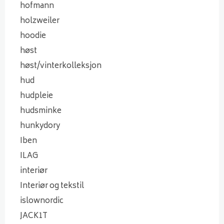
hofmann
holzweiler
hoodie
høst
høst/vinterkolleksjon
hud
hudpleie
hudsminke
hunkydory
Iben
ILAG
interiør
Interiør og tekstil
islownordic
JACK1T