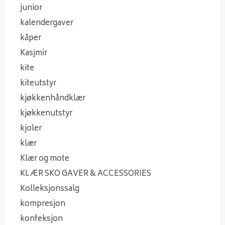
junior
kalendergaver
kåper
Kasjmir
kite
kiteutstyr
kjøkkenhåndklær
kjøkkenutstyr
kjoler
klær
Klær og mote
KLÆR SKO GAVER & ACCESSORIES
Kolleksjonssalg
kompresjon
konfeksjon