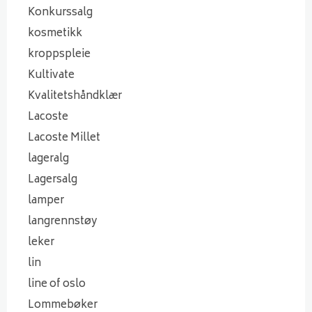
Konkurssalg
kosmetikk
kroppspleie
Kultivate
Kvalitetshåndklær
Lacoste
Lacoste Millet
lageralg
Lagersalg
lamper
langrennstøy
leker
lin
line of oslo
Lommebøker