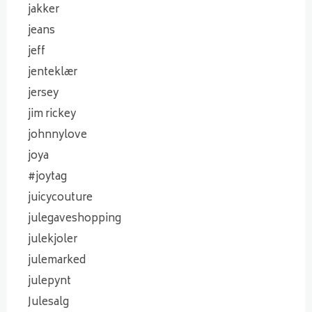
jakker
jeans
jeff
jenteklær
jersey
jim rickey
johnnylove
joya
#joytag
juicycouture
julegaveshopping
julekjoler
julemarked
julepynt
Julesalg