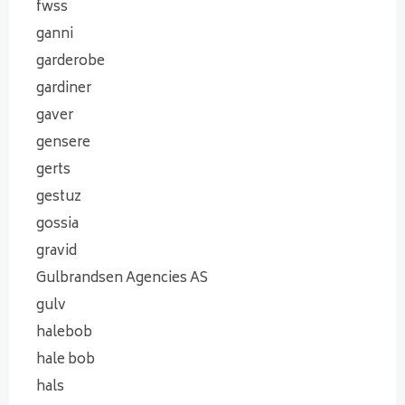
fwss
ganni
garderobe
gardiner
gaver
gensere
gerts
gestuz
gossia
gravid
Gulbrandsen Agencies AS
gulv
halebob
hale bob
hals