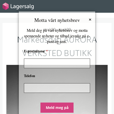
×
Motta vårt nyhetsbrev
mai 30 - mai 30
Meld deg på vårt nyhetsbrev og motta
spennende nyheter og tilbud jevnlig på e-
Markedsdag AURORA
post og sms.
VERKSTED BUTIKK
E-postadresse
*
Telefon