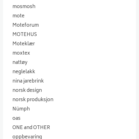
mosmosh
mote
Moteforum
MOTEHUS
Moteklær
moxtex
nattøy
neglelakk
nina jarebrink
norsk design
norsk produksjon
Nümph
oas
ONE and OTHER
oppbevaring