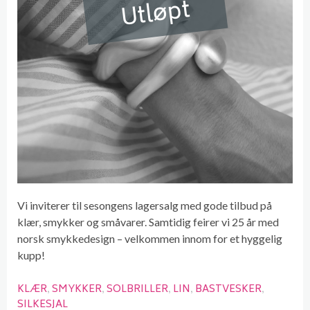
Utløpt
Vi inviterer til sesongens lagersalg med gode tilbud på
klær, smykker og småvarer. Samtidig feirer vi 25 år med
norsk smykkedesign – velkommen innom for et hyggelig
kupp!
KLÆR
SMYKKER
SOLBRILLER
LIN
BASTVESKER
SILKESJAL