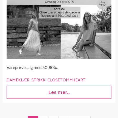
Vareprøvesalg med 50-80%.
DAMEKLÆR
STRIKK
CLOSETOMYHEART
Les mer..