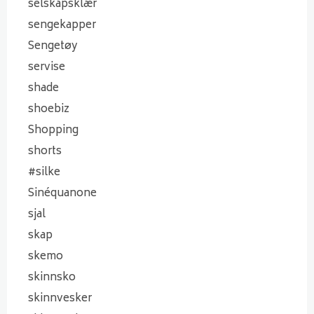
selskapsklær
sengekapper
Sengetøy
servise
shade
shoebiz
Shopping
shorts
#silke
Sinéquanone
sjal
skap
skemo
skinnsko
skinnvesker