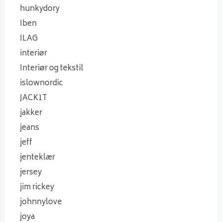
hunkydory
Iben
ILAG
interiør
Interiør og tekstil
islownordic
JACK1T
jakker
jeans
jeff
jenteklær
jersey
jim rickey
johnnylove
joya