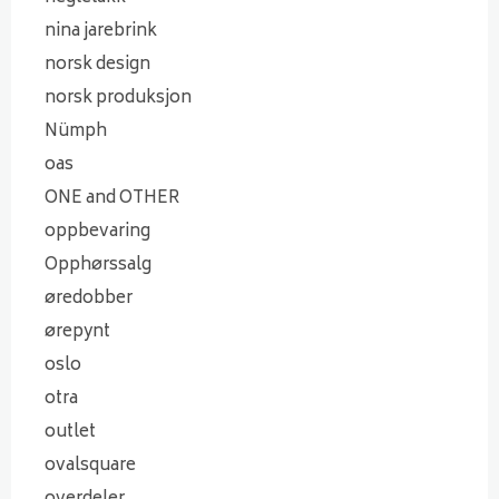
nina jarebrink
norsk design
norsk produksjon
Nümph
oas
ONE and OTHER
oppbevaring
Opphørssalg
øredobber
ørepynt
oslo
otra
outlet
ovalsquare