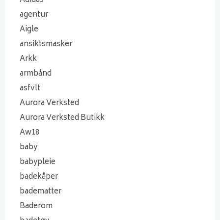
Adidas
agentur
Aigle
ansiktsmasker
Arkk
armbånd
asfvlt
Aurora Verksted
Aurora Verksted Butikk
Aw18
baby
babypleie
badekåper
badematter
Baderom