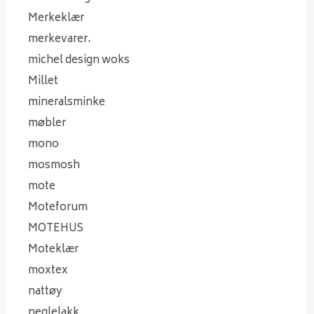
Merkeklær
merkevarer.
michel design woks
Millet
mineralsminke
møbler
mono
mosmosh
mote
Moteforum
MOTEHUS
Moteklær
moxtex
nattøy
neglelakk