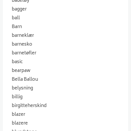
badetøy
bagger
ball
Barn
barneklær
barnesko
barnetøfler
basic
bearpaw
Bella Ballou
belysning
billig
birgitteherskind
blazer
blazere