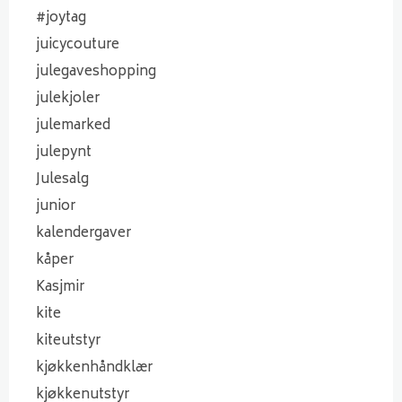
#joytag
juicycouture
julegaveshopping
julekjoler
julemarked
julepynt
Julesalg
junior
kalendergaver
kåper
Kasjmir
kite
kiteutstyr
kjøkkenhåndklær
kjøkkenutstyr