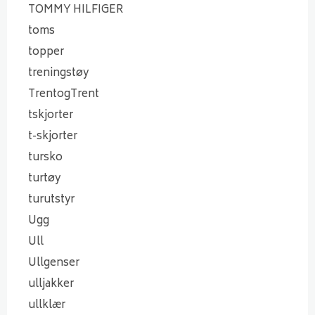
TOMMY HILFIGER
toms
topper
treningstøy
TrentogTrent
tskjorter
t-skjorter
tursko
turtøy
turutstyr
Ugg
Ull
Ullgenser
ulljakker
ullklær