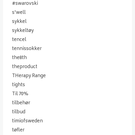
#swarovski
s'well
sykkel
sykkeltøy
tencel
tennissokker
the8th
theproduct
THerapy Range
tights
Til 70%
tilbehør
tilbud
timiofsweden
tøfler