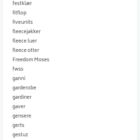
festklær
fitflop
fiveunits
fleecejakker
fleece luer
fleece otter
Freedom Moses
fwss
ganni
garderobe
gardiner
gaver
gensere
gerts
gestuz