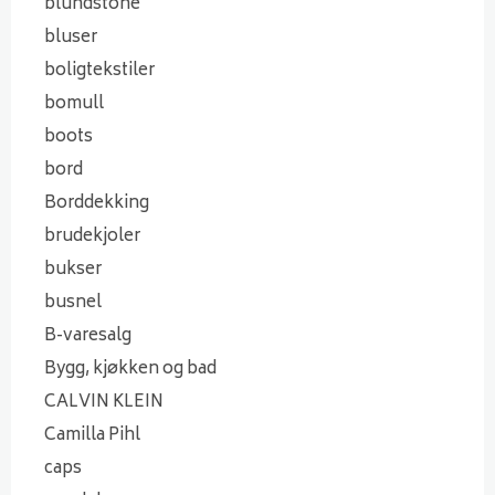
blundstone
bluser
boligtekstiler
bomull
boots
bord
Borddekking
brudekjoler
bukser
busnel
B-varesalg
Bygg, kjøkken og bad
CALVIN KLEIN
Camilla Pihl
caps