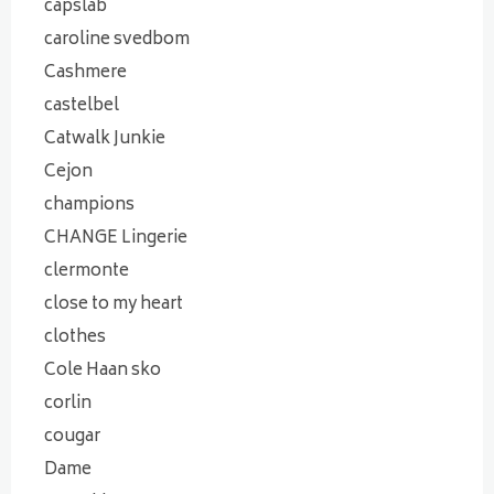
capslab
caroline svedbom
Cashmere
castelbel
Catwalk Junkie
Cejon
champions
CHANGE Lingerie
clermonte
close to my heart
clothes
Cole Haan sko
corlin
cougar
Dame