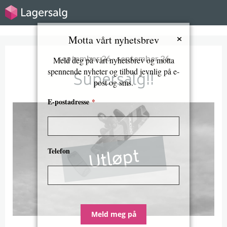
×
Motta vårt nyhetsbrev
september 26 - september 26
Meld deg på vårt nyhetsbrev og motta
spennende nyheter og tilbud jevnlig på e-
Supersalg!!
post og sms.
E-postadresse
*
Utløpt
Telefon