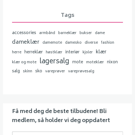
Tags
accessories
armbånd
barneklær
bukser
dame
dameklær
damemote
damesko
diverse
fashion
klær
herreklær
interiør
herre
høstklær
kjoler
lagersalg
mote
nixon
klær og mote
moteklær
salg
sko
skinn
vareprøver
vareprøvesalg
Få med deg de beste tilbudene! Bli
medlem, så holder vi deg oppdatert