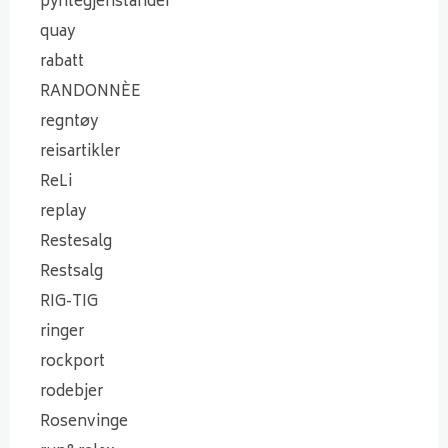
pyntegjenstander
quay
rabatt
RANDONNÈE
regntøy
reisartikler
ReLi
replay
Restesalg
Restsalg
RIG-TIG
ringer
rockport
rodebjer
Rosenvinge