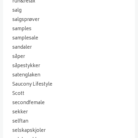
run&relax
salg
salgsprøver
samples
samplesale
sandaler
såper
såpestykker
satenglaken
Saucony Lifestyle
Scott
secondfemale
sekker
selftan
selskapskjoler