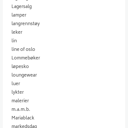
Lagersalg
lamper
langrennstøy
leker
lin
line of oslo
Lommebøker
løpesko
loungewear
luer
lykter
malerier
m.a.m.b.
Mariablack
markedsdag