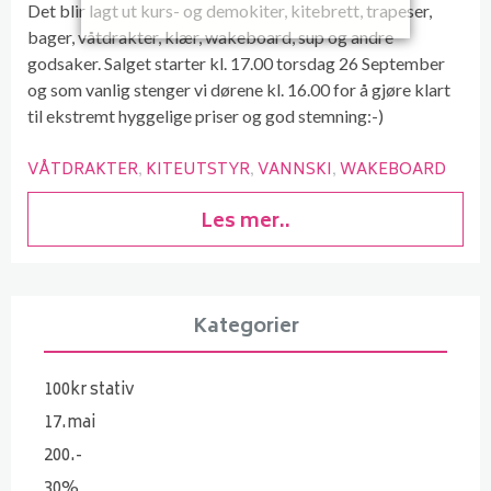
Det blir lagt ut kurs- og demokiter, kitebrett, trapeser,
bager, våtdrakter, klær, wakeboard, sup og andre
godsaker. Salget starter kl. 17.00 torsdag 26 September
og som vanlig stenger vi dørene kl. 16.00 for å gjøre klart
til ekstremt hyggelige priser og god stemning:-)
VÅTDRAKTER
KITEUTSTYR
VANNSKI
WAKEBOARD
Les mer..
Kategorier
100kr stativ
17.mai
200.-
30%