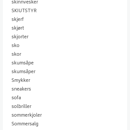
skinnvesker
SKIUTSTYR
skjerf
skjørt
skjorter
sko
skor
skumsåpe
skumsåper
Smykker
sneakers
sofa
solbriller
sommerkjoler
Sommersalg