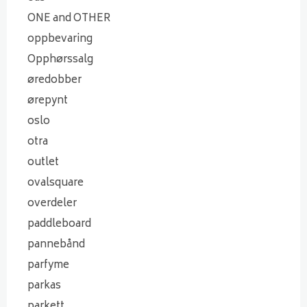
ONE and OTHER
oppbevaring
Opphørssalg
øredobber
ørepynt
oslo
otra
outlet
ovalsquare
overdeler
paddleboard
pannebånd
parfyme
parkas
parkett