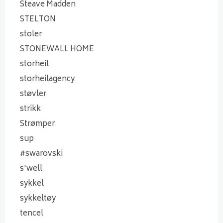
Steave Madden
STELTON
stoler
STONEWALL HOME
storheil
storheilagency
støvler
strikk
Strømper
sup
#swarovski
s'well
sykkel
sykkeltøy
tencel