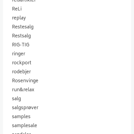
reisartikler
ReLi
replay
Restesalg
Restsalg
RIG-TIG
ringer
rockport
rodebjer
Rosenvinge
run&relax
salg
salgsprøver
samples
samplesale