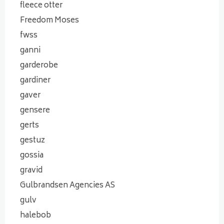
fleece otter
Freedom Moses
fwss
ganni
garderobe
gardiner
gaver
gensere
gerts
gestuz
gossia
gravid
Gulbrandsen Agencies AS
gulv
halebob