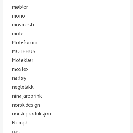
møbler
mono
mosmosh
mote
Moteforum
MOTEHUS
Moteklær
moxtex
nattøy
neglelakk
nina jarebrink
norsk design
norsk produksjon
Nümph
oas