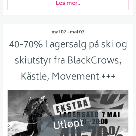
Les mer..
mai 07 - mai 07
40-70% Lagersalg på ski og
skiutstyr fra BlackCrows,
Kästle, Movement +++
Utløpt