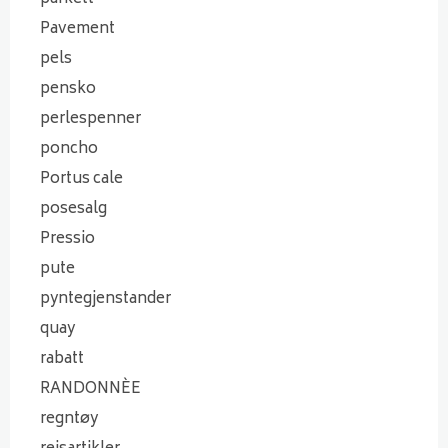
Pavement
pels
pensko
perlespenner
poncho
Portus cale
posesalg
Pressio
pute
pyntegjenstander
quay
rabatt
RANDONNÈE
regntøy