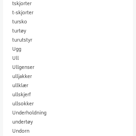
tskjorter
t-skjorter
tursko
turtøy
turutstyr
Ugg
Ull
Ullgenser
ulljakker
ullklær
ullskjerf
ullsokker
Underholdning
undertøy
Undorn