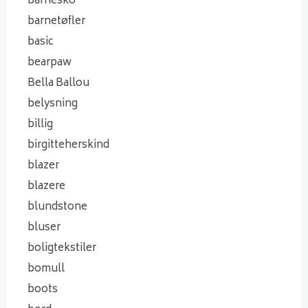
barnesko
barnetøfler
basic
bearpaw
Bella Ballou
belysning
billig
birgitteherskind
blazer
blazere
blundstone
bluser
boligtekstiler
bomull
boots