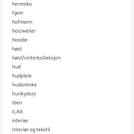
herresko
hjem
hofmann
holzweiler
hoodie
høst
høst/vinterkolleksjon
hud
hudpleie
hudsminke
hunkydory
Iben
ILAG
interiør
Interiør og tekstil