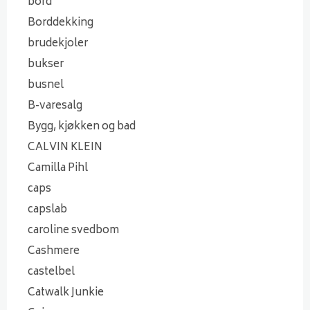
bord
Borddekking
brudekjoler
bukser
busnel
B-varesalg
Bygg, kjøkken og bad
CALVIN KLEIN
Camilla Pihl
caps
capslab
caroline svedbom
Cashmere
castelbel
Catwalk Junkie