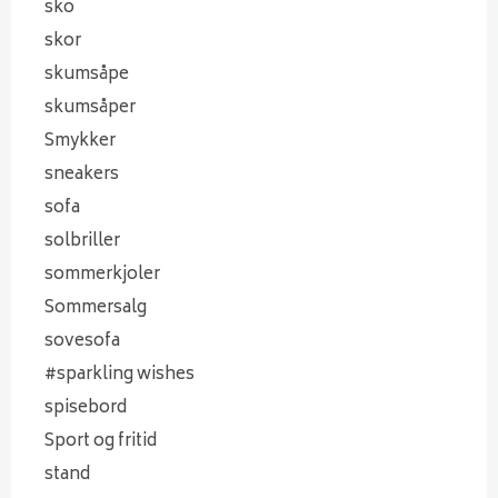
sko
skor
skumsåpe
skumsåper
Smykker
sneakers
sofa
solbriller
sommerkjoler
Sommersalg
sovesofa
#sparkling wishes
spisebord
Sport og fritid
stand