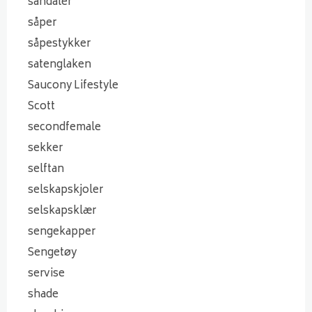
sandaler
såper
såpestykker
satenglaken
Saucony Lifestyle
Scott
secondfemale
sekker
selftan
selskapskjoler
selskapsklær
sengekapper
Sengetøy
servise
shade