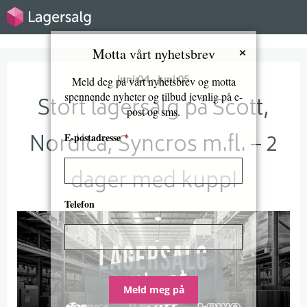
×
Motta vårt nyhetsbrev
juni 04 - juni 05
Meld deg på vårt nyhetsbrev og motta
spennende nyheter og tilbud jevnlig på e-
Stort lagersalg på Scott,
post og sms.
Nordica, Syncros m.fl. – 2
E-postadresse
*
dager med kupp!
Telefon
Utløpt