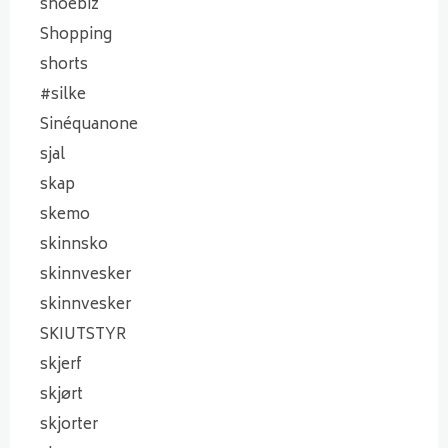
shoebiz
Shopping
shorts
#silke
Sinéquanone
sjal
skap
skemo
skinnsko
skinnvesker
skinnvesker
SKIUTSTYR
skjerf
skjørt
skjorter