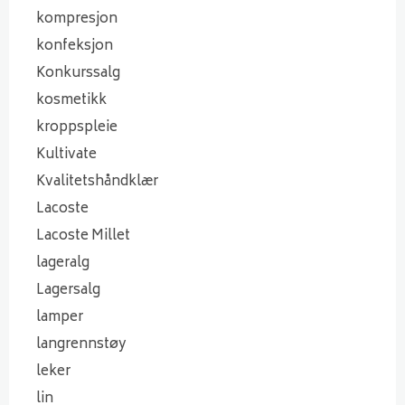
kompresjon
konfeksjon
Konkurssalg
kosmetikk
kroppspleie
Kultivate
Kvalitetshåndklær
Lacoste
Lacoste Millet
lageralg
Lagersalg
lamper
langrennstøy
leker
lin