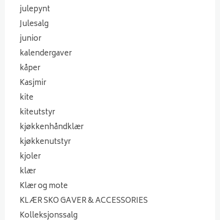
julepynt
Julesalg
junior
kalendergaver
kåper
Kasjmir
kite
kiteutstyr
kjøkkenhåndklær
kjøkkenutstyr
kjoler
klær
Klær og mote
KLÆR SKO GAVER & ACCESSORIES
Kolleksjonssalg