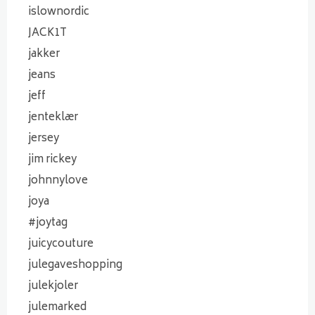
islownordic
JACK1T
jakker
jeans
jeff
jenteklær
jersey
jim rickey
johnnylove
joya
#joytag
juicycouture
julegaveshopping
julekjoler
julemarked