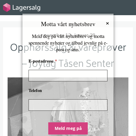
×
Motta vårt nyhetsbrev
november 12 - januar 28
Meld deg på vårt nyhetsbrev og motta
spennende nyheter og tilbud jevnlig på e-
Opphørssalg & vareprøver
post og sms.
– Joytag Tåsen Senter
E-postadresse
*
Telefon