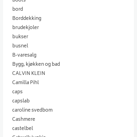
boots
bord
Borddekking
brudekjoler
bukser
busnel
B-varesalg
Bygg, kjøkken og bad
CALVIN KLEIN
Camilla Pihl
caps
capslab
caroline svedbom
Cashmere
castelbel