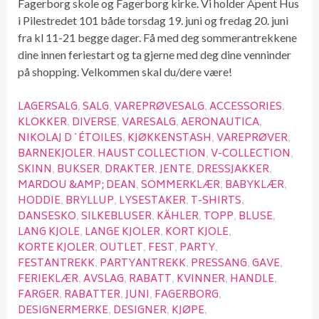
Fagerborg skole og Fagerborg kirke. Vi holder Åpent Hus
i Pilestredet 101 både torsdag 19. juni og fredag 20. juni
fra kl 11-21 begge dager. Få med deg sommerantrekkene
dine innen feriestart og ta gjerne med deg dine venninder
på shopping. Velkommen skal du/dere være!
LAGERSALG
SALG
VAREPRØVESALG
ACCESSORIES
KLOKKER
DIVERSE
VARESALG
AERONAUTICA
NIKOLAJ D´ÉTOILES
KJØKKENSTASH
VAREPRØVER
BARNEKJOLER
HAUST COLLECTION
V-COLLECTION
SKINN
BUKSER
DRAKTER
JENTE
DRESSJAKKER
MARDOU &AMP; DEAN
SOMMERKLÆR
BABYKLÆR
HODDIE
BRYLLUP
LYSESTAKER
T-SHIRTS
DANSESKO
SILKEBLUSER
KÄHLER
TOPP
BLUSE
LANG KJOLE
LANGE KJOLER
KORT KJOLE
KORTE KJOLER
OUTLET
FEST
PARTY
FESTANTREKK
PARTYANTREKK
PRESSANG
GAVE
FERIEKLÆR
AVSLAG
RABATT
KVINNER
HANDLE
FARGER
RABATTER
JUNI
FAGERBORG
DESIGNERMERKE
DESIGNER
KJØPE