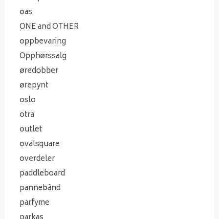
oas
ONE and OTHER
oppbevaring
Opphørssalg
øredobber
ørepynt
oslo
otra
outlet
ovalsquare
overdeler
paddleboard
pannebånd
parfyme
parkas