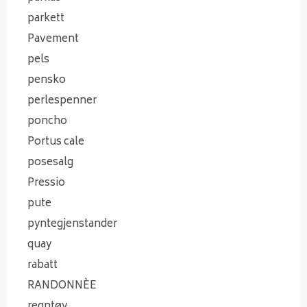
parkett
Pavement
pels
pensko
perlespenner
poncho
Portus cale
posesalg
Pressio
pute
pyntegjenstander
quay
rabatt
RANDONNÈE
regntøy