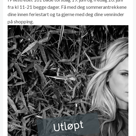
fra kl 11-21 begge dager. Få med deg sommerantrekkene
dine innen feriestart og ta gjerne med deg dine venninder
på shopping.
Utløpt