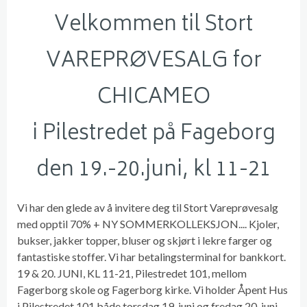
Velkommen til Stort
VAREPRØVESALG for
CHICAMEO
i Pilestredet på Fageborg
den 19.-20.juni, kl 11-21
Vi har den glede av å invitere deg til Stort Vareprøvesalg
med opptil 70% + NY SOMMERKOLLEKSJON.... Kjoler,
bukser, jakker topper, bluser og skjørt i lekre farger og
fantastiske stoffer. Vi har betalingsterminal for bankkort.
19 & 20. JUNI, KL 11-21, Pilestredet 101, mellom
Fagerborg skole og Fagerborg kirke. Vi holder Åpent Hus
i Pilestredet 101 både torsdag 19. juni og fredag 20. juni