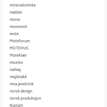
mineralsminke
møbler
mono
mosmosh
mote
Moteforum
MOTEHUS
Moteklær
moxtex
nattøy
neglelakk
nina jarebrink
norsk design
norsk produksjon
Nümph