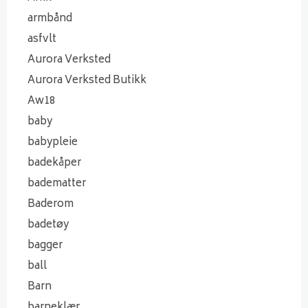
armbånd
asfvlt
Aurora Verksted
Aurora Verksted Butikk
Aw18
baby
babypleie
badekåper
badematter
Baderom
badetøy
bagger
ball
Barn
barneklær