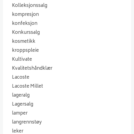
Kolleksjonssalg
kompresjon
konfeksjon
Konkurssalg
kosmetikk
kroppspleie
Kultivate
Kvalitetshåndklær
Lacoste
Lacoste Millet
lageralg
Lagersalg
lamper
langrennstøy
leker