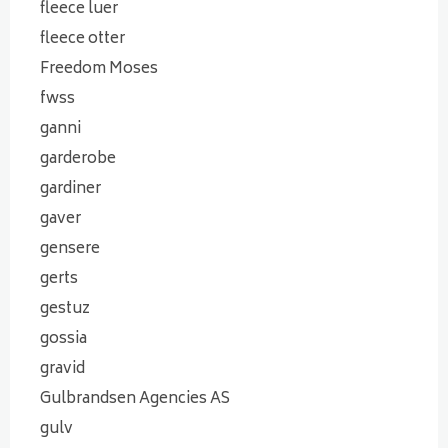
fleece luer
fleece otter
Freedom Moses
fwss
ganni
garderobe
gardiner
gaver
gensere
gerts
gestuz
gossia
gravid
Gulbrandsen Agencies AS
gulv