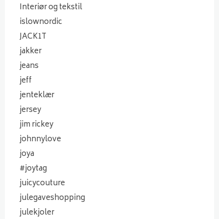
Interiør og tekstil
islownordic
JACK1T
jakker
jeans
jeff
jenteklær
jersey
jim rickey
johnnylove
joya
#joytag
juicycouture
julegaveshopping
julekjoler