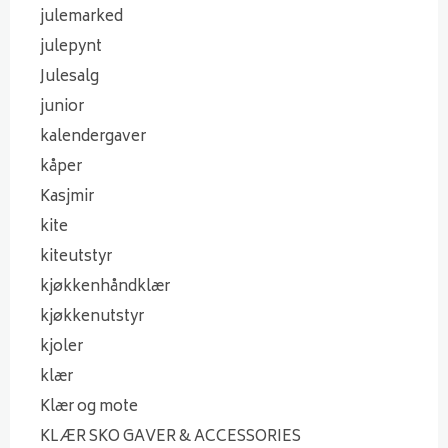
julemarked
julepynt
Julesalg
junior
kalendergaver
kåper
Kasjmir
kite
kiteutstyr
kjøkkenhåndklær
kjøkkenutstyr
kjoler
klær
Klær og mote
KLÆR SKO GAVER & ACCESSORIES