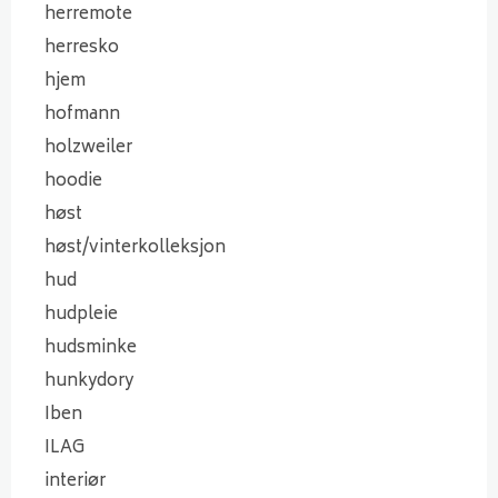
herremote
herresko
hjem
hofmann
holzweiler
hoodie
høst
høst/vinterkolleksjon
hud
hudpleie
hudsminke
hunkydory
Iben
ILAG
interiør