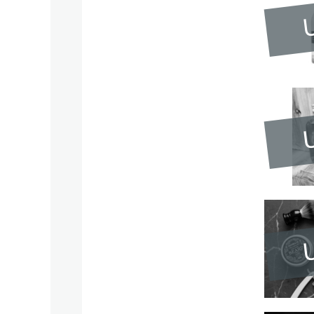
U
U
U