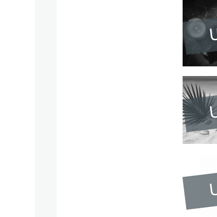
U
U
U