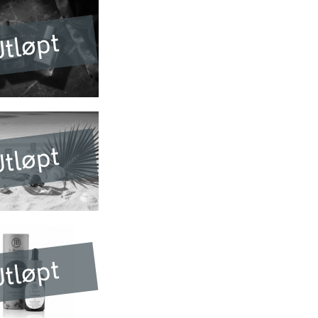
tløpt
tløpt
tløpt