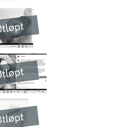
tløpt
tløpt
tløpt