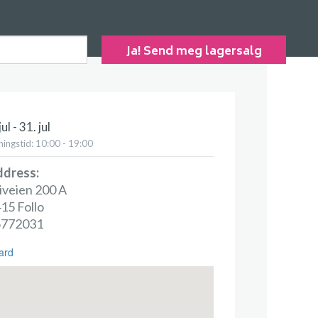
jul - 31. jul
ingstid: 10:00 - 19:00
dress:
iveien 200 A
15 Follo
6772031
ard