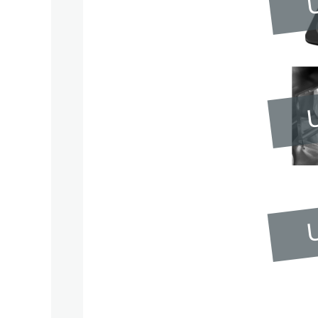
U
U
U