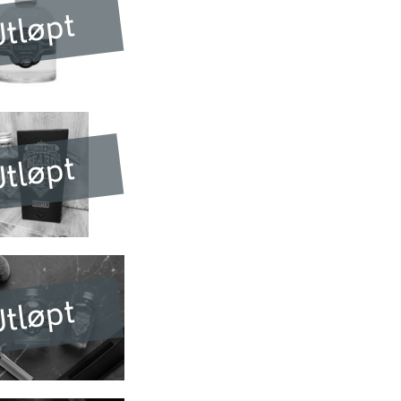
tløpt
tløpt
tløpt