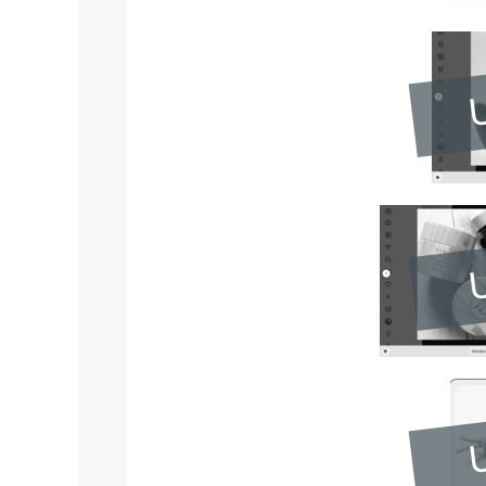
U
U
U