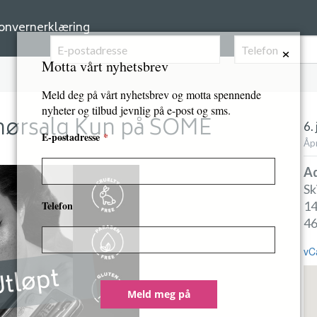
onvernerklæring
×
Motta vårt nyhetsbrev
Meld deg på vårt nyhetsbrev og motta spennende
nyheter og tilbud jevnlig på e-post og sms.
hørsalg Kun på SOME
6. 
E-postadresse
*
Åpn
Ad
Sk
Telefon
14
4
vC
tløpt