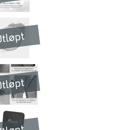
tløpt
tløpt