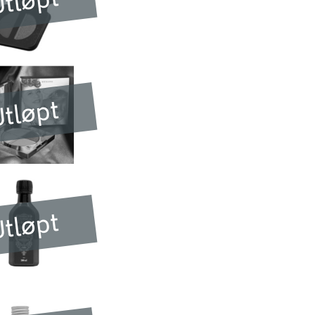
tløpt
tløpt
tløpt