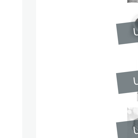
U
U
U